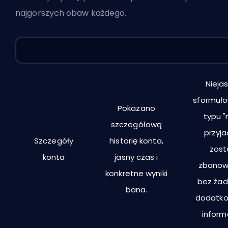
najgorszych obaw każdego.
Sprawdzenie
Wygląda na prawdziwy
Wygląd
decyzji
fałszywy pozytyw
paran
Nieja
sformuł
Pokazano
typu "
szczegółową
przyja
Szczegóły
historię konta,
zost
konta
jasny czas i
zbanow
konkretne wyniki
bez ża
bana.
dodatk
informa