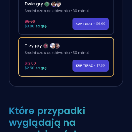
Dwie gry
Średni czas oczekiwania <30 minut
$8.00
KUP TERAZ
- $6.00
$3.00 za grę
Trzy gry
Średni czas oczekiwania <30 minut
$12.00
KUP TERAZ
- $7.50
$2.50 za grę
Które przypadki
wyglądają na