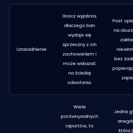
Gracz wyjaśnia,
Post opie
dlaczego ban
na oburz
wydaje się
zakła
sprzeczny z ich
Uzasadnienie
niewin
zachowaniem i
bez ża
może wskazać
popieraj
na ścieżkę
zapis
odwołania.
Wiele
Jedna g
porównywalnych
anegd
raportów, to
która 