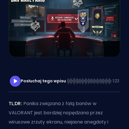
Posłuchaj tego wpisu
1:23
TL;DR:
Panika związana z falą banów w
VALORANT jest bardziej napędzana przez
wirusowe zrzuty ekranu, niejasne anegdoty i