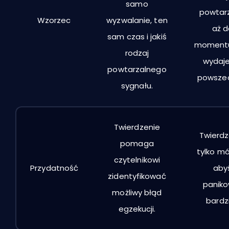
samo
powtar
Wzorzec
wyzwalanie, ten
aż d
sam czas i jakiś
momentu
rodzaj
wydaje
powtarzalnego
powsze
sygnału.
Twierdzenie
Twierdz
pomaga
tylko mó
czytelnikowi
Przydatność
aby
zidentyfikować
paniko
możliwy błąd
bardzi
egzekucji.