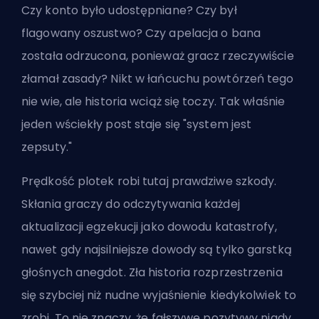
Czy konto było udostępniane? Czy był
flagowany oszustwo? Czy apelacja o bana
została odrzucona, ponieważ gracz rzeczywiście
złamał zasady? Nikt w łańcuchu powtórzeń tego
nie wie, ale historia wciąż się toczy. Tak właśnie
jeden wściekły post staje się "system jest
zepsuty."
Prędkość plotek robi tutaj prawdziwe szkody.
Skłania graczy do odczytywania każdej
aktualizacji egzekucji jako dowodu katastrofy,
nawet gdy najsilniejsze dowody są tylko garstką
głośnych anegdot. Zła historia rozprzestrzenia
się szybciej niż nudne wyjaśnienie kiedykolwiek to
zrobi. To nie znaczy, że fałszywe pozytywy nigdy