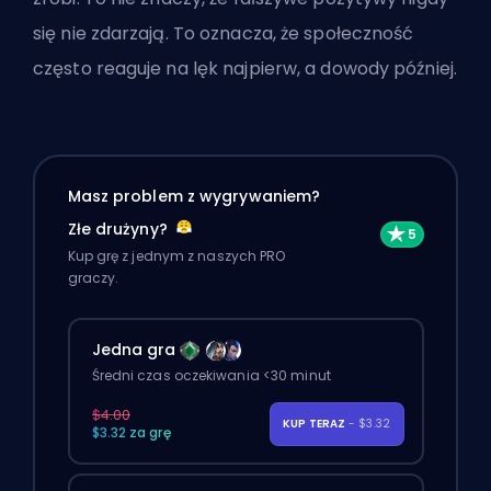
się nie zdarzają. To oznacza, że społeczność
często reaguje na lęk najpierw, a dowody później.
Masz problem z wygrywaniem?
Złe drużyny?
Kup grę z jednym z naszych PRO
graczy.
Jedna gra
Średni czas oczekiwania <30 minut
$4.00
KUP TERAZ
- $3.32
$3.32 za grę