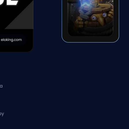
na
by