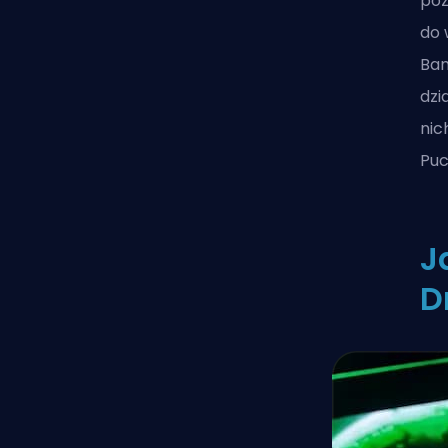
poz
do 
Ban
dzi
nic
Puc
J
D