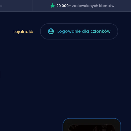
wo
20 000+
zadowolonych klientów
Logowanie dla członków
Lojalność
a