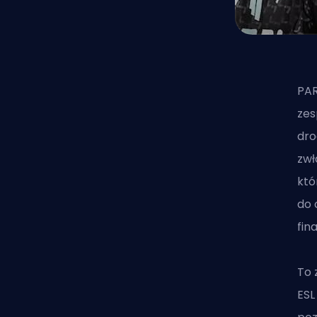
PAR
zes
dro
zwł
któ
do 
fina
To 
ESL