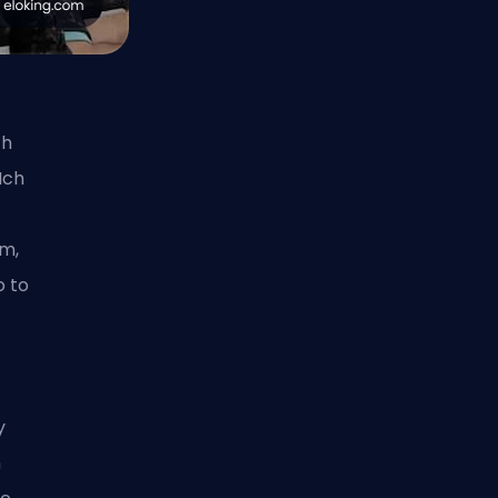
ch
Ich
m,
o to
y
h