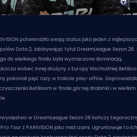
IVISION potwierdziło swoją status jako jeden z najlepszy
połów Dota 2, zdobywając tytuł DreamLeague Sezon 26. 
ga do wielkiego finału była wyznaczona dominacją,
aszcza wobec innej drużyny z Europy Wschodniej BetBoo
rą pokonali pięć razy w trakcie play-offów. Doprowadził
czyszczenia BetBoom w finale górnej drabinki i w wielkim
le.
zwycięstwo w DreamLeague Sezon 26 kończy tegoroczn
 Pro Tour z PARIVISION jako mistrzami. Ugruntowuje to ic