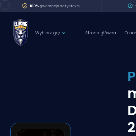
100%
gwarancja satysfakcji
Wybierz grę
Strona główna
O na
League of Legends
League 
Marvel Rivals
SERVICES
Valorant
P
Division Boos
Dota 2
Placements
m
Counter-Strike
Wins
Overwatch 2
D
Coaching
Rocket League
Path of Exile 2
Teammate