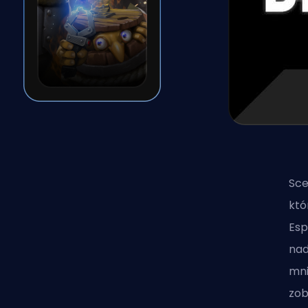
Sc
któ
Esp
nad
mni
zo