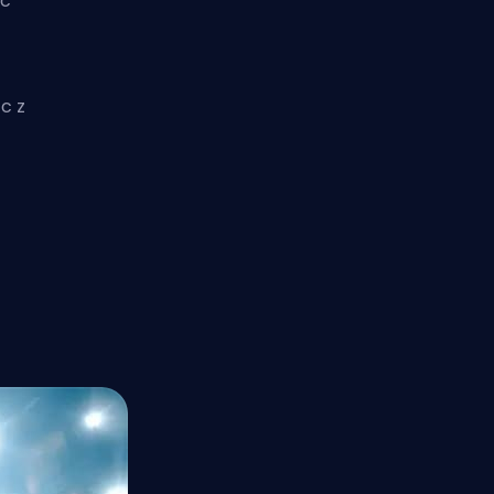
ąc
c z