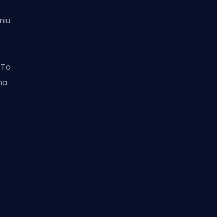
niu
 To
na