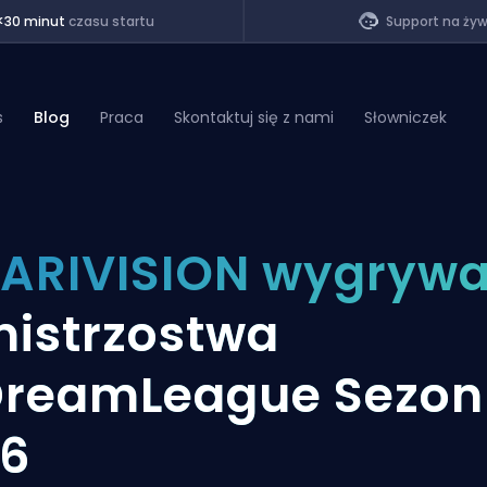
<30 minut
czasu startu
Support na ży
s
Blog
Praca
Skontaktuj się z nami
Słowniczek
of Legends
ARIVISION wygryw
t
istrzostwa
reamLeague Sezon
26