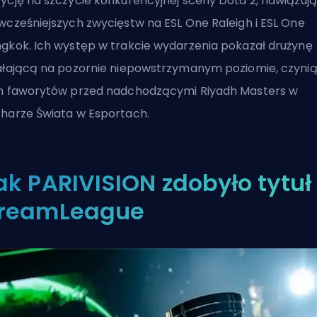
ycję na szczycie konkurencyjnej sceny Dota 2, nawiązuj
wcześniejszych zwycięstw na ESL One Raleigh i ESL One
gkok. Ich występ w trakcie wydarzenia pokazał drużynę
ałającą na pozornie niepowstrzymanym poziomie, czynią
h faworytów przed nadchodzącymi Riyadh Masters w
harze Świata w Esportach.
ak PARIVISION zdobyło tytuł
reamLeague