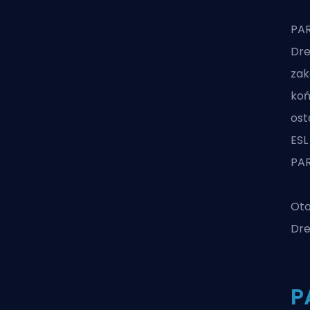
PAR
Dre
zak
koń
ost
ESL
PAR
Oto
Dre
P