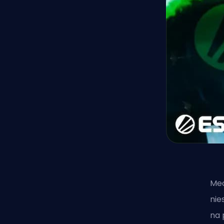
Mec
nie
na 