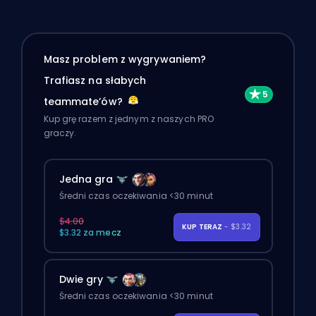
Masz problem z wygrywaniem?
Trafiasz na słabych
teammate’ów?
Kup grę razem z jednym z naszych PRO
graczy.
Jedna gra
Średni czas oczekiwania <30 minut
$4.00
KUP TERAZ
- $3.32
$3.32 za mecz
Dwie gry
Średni czas oczekiwania <30 minut