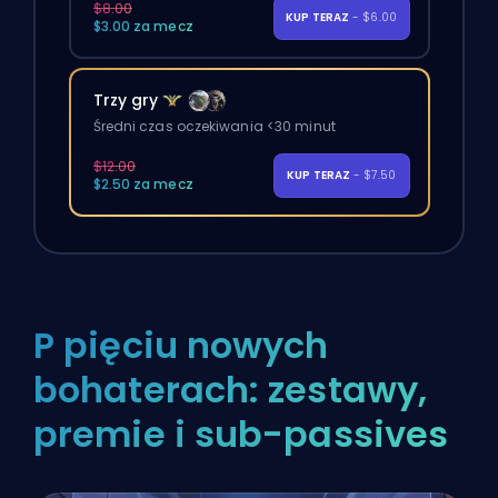
$8.00
KUP TERAZ
- $6.00
$3.00 za mecz
Trzy gry
Średni czas oczekiwania <30 minut
$12.00
KUP TERAZ
- $7.50
$2.50 za mecz
P pięciu nowych
bohaterach: zestawy,
premie i sub-passives