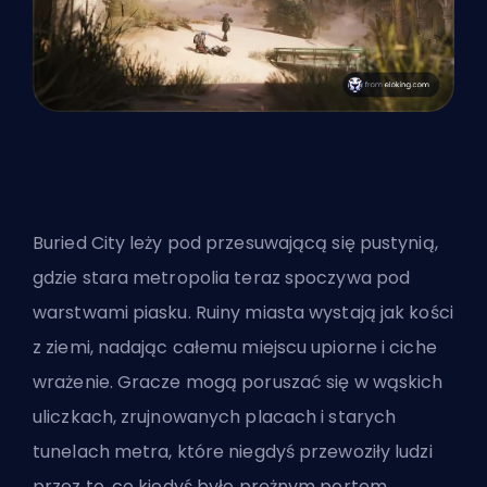
Buried City leży pod przesuwającą się pustynią,
gdzie stara metropolia teraz spoczywa pod
warstwami piasku. Ruiny miasta wystają jak kości
z ziemi, nadając całemu miejscu upiorne i ciche
wrażenie. Gracze mogą poruszać się w wąskich
uliczkach, zrujnowanych placach i starych
tunelach metra, które niegdyś przewoziły ludzi
przez to, co kiedyś było prężnym portem.