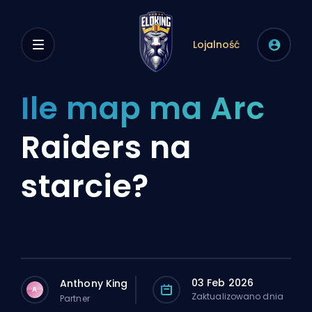
Lojalność
Ile map ma Arc
Raiders na
starcie?
03 Feb 2026
Anthony King
A
Zaktualizowano dnia
Partner