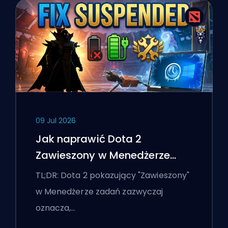
09 Jul 2026
Jak naprawić Dota 2
Zawieszony w Menedżerze
zadań na laptopie z Windows
TL;DR: Dota 2 pokazujący "Zawieszony"
w Menedżerze zadań zazwyczaj
oznacza,…