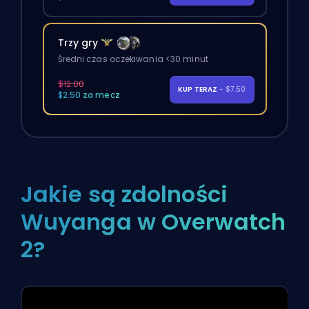
Trzy gry
Średni czas oczekiwania <30 minut
$12.00
KUP TERAZ
- $7.50
$2.50 za mecz
Jakie są zdolności
Wuyanga w Overwatch
2?