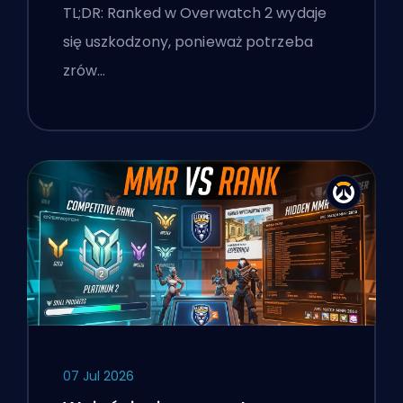
'stomp'
TL;DR: Ranked w Overwatch 2 wydaje
się uszkodzony, ponieważ potrzeba
zrów…
07 Jul 2026