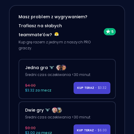
Masz problem z wygrywaniem?
Trafiasz na słabych
teammate’ów?
Kup grę razem z jednym z naszych PRO
graczy.
Jedna gra
Średni czas oczekiwania <30 minut
$4.00
KUP TERAZ
- $3.32
$3.32 za mecz
Dwie gry
Średni czas oczekiwania <30 minut
$8.00
KUP TERAZ
- $6.00
$3.00 za mecz