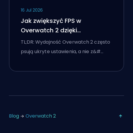
16 Jul 2026
Jak zwiększyć FPS w
Overwatch 2 dzięki
najlepszym ustawieniom
TL;DR: Wydajność Overwatch 2 często
psują ukryte ustawienia, a nie z&#…
Blog
Overwatch 2