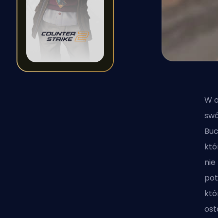
W o
swó
Buc
któ
nie
pot
któ
ost