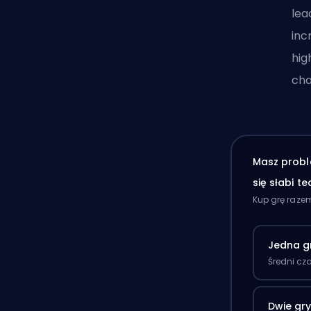
lea
inc
hig
cha
Masz probl
się słabi t
Kup grę raze
Jedna g
Średni cz
Dwie gr