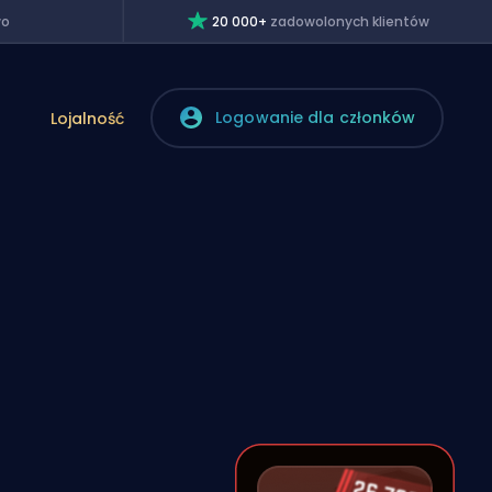
wo
20 000+
zadowolonych klientów
Logowanie dla członków
Lojalność