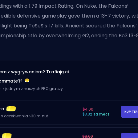
dings with a 1.79 Impact Rating. On Nuke, the Falcons’
redible defensive gameplay gave them a 13-7 victory, wi
hlight being TeSeS’s 17 kills. Ancient secured the Falcons’
mpionship title by overwhelming G2, ending the Bo3 13-8
em z wygrywaniem? Trafiają ci
eammate’i?
m z jednym z naszych PRO graczy.
ra
$4.00
KUP TE
$3.32 za mecz
as oczekiwania <30 minut
y
$8.00