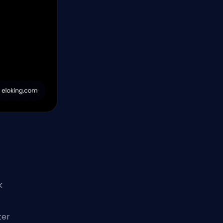
k
ter