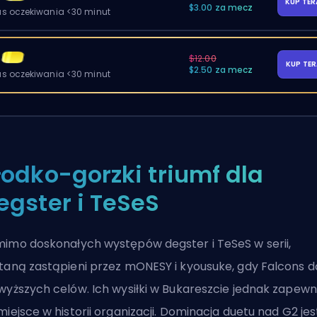
KUP TE
$3.00 za mecz
as oczekiwania <30 minut
$12.00
KUP TE
$2.50 za mecz
as oczekiwania <30 minut
łodko-gorzki triumf dla
egster i TeSeS
imo doskonałych występów degster i TeSeS w serii,
taną zastąpieni przez mONESY i kyousuke, gdy Falcons 
wyższych celów. Ich wysiłki w Bukareszcie jednak zapewni
miejsce w historii organizacji. Dominacja duetu nad G2 jes