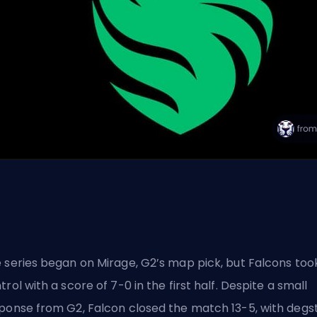
 series began on Mirage, G2’s map pick, but Falcons too
trol with a score of 7-0 in the first half. Despite a small
ponse from G2, Falcon closed the match 13-5, with degs