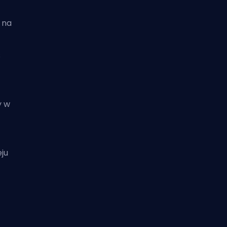
 na
s
y w
ju