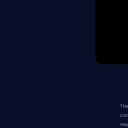
The
con
res