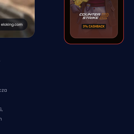
ł
cza
S,
h