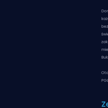
Dom
każ
bez
świ
zak
mie
Buk
Oto
PGL
Z