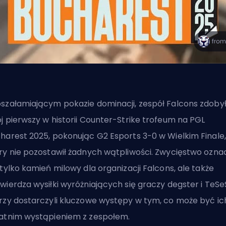
szałamiającym pokazie dominacji, zespół Falcons zdoby
j pierwszy w historii
Counter-Strike
trofeum na PGL
harest 2025, pokonując G2 Esports 3-0 w Wielkim Finale,
ry nie pozostawił żadnych wątpliwości. Zwycięstwo ozna
 tylko kamień milowy dla organizacji Falcons, ale także
wierdza wysiłki wyróżniających się graczy degster i TeSe
rzy dostarczyli kluczowe występy w tym, co może być ic
atnim wystąpieniem z zespołem.