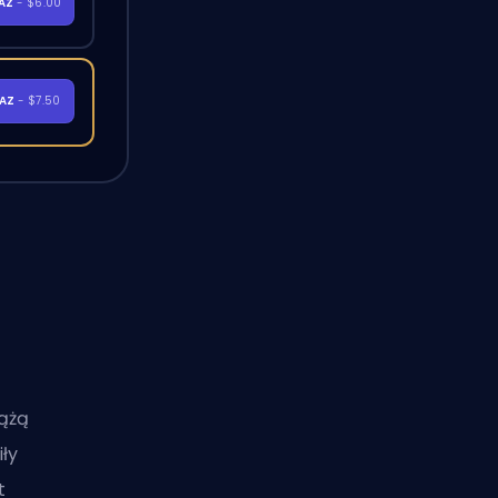
RAZ
- $6.00
RAZ
- $7.50
dążą
ły
t