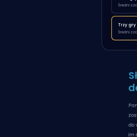
Średni cz
Trzy gry
Średni cz
S
d
Pom
zos
do 
im 