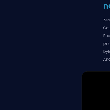
n
Zes
Cou
Buc
prz
był
Anc