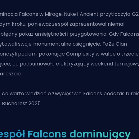
inacja Falcons w Mirage, Nuke i Ancient przytłoczyła G2
dym kroku, ponieważ zespół zaprezentował niemal
błędny pokaz umiejętności i przygotowania. Gdy Falcon
ętowali swoje monumentalne osiągnięcie, FaZe Clan
ończyli podium, pokonując Complexity w walce o trzecie
jsce, co podsumowało elektryzujący weekend turniejow
areszcie.
 co warto wiedzieć o zwycięstwie Falcons podczas turnie
 Bucharest 2025.
espół Falcons dominujący