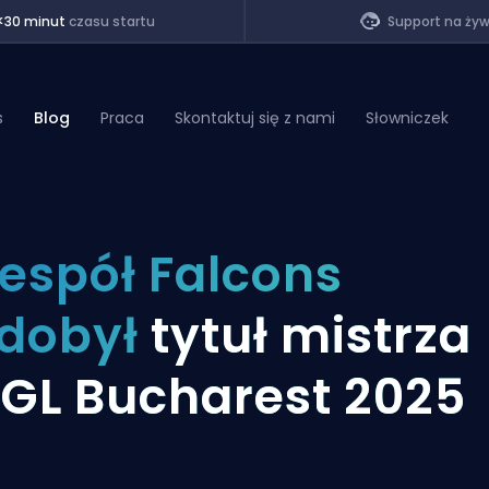
<30 minut
czasu startu
Support na ży
s
Blog
Praca
Skontaktuj się z nami
Słowniczek
of Legends
espół Falcons
t
dobył
tytuł mistrza
GL Bucharest 2025