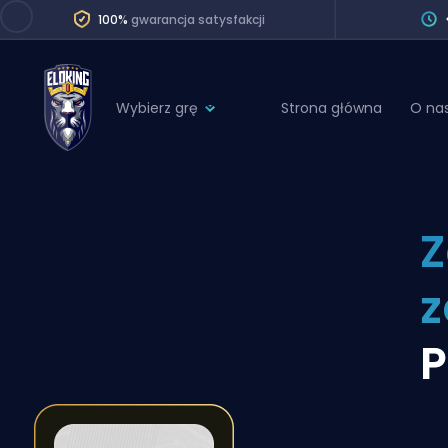
100%
gwarancja satysfakcji
Wybierz grę
Strona główna
O na
League of Legends
League 
Marvel Rivals
SERVICES
Valorant
Z
Division Boos
Dota 2
Placements
z
Counter-Strike
Wins
Overwatch 2
P
Coaching
Rocket League
Path of Exile 2
Teammate