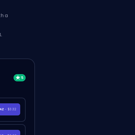
th a
.
RAZ
- $3.32