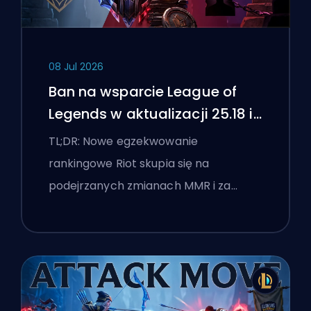
08 Jul 2026
Ban na wsparcie League of
Legends w aktualizacji 25.18 i
flagi boostingu
TL;DR: Nowe egzekwowanie
rankingowe Riot skupia się na
podejrzanych zmianach MMR i za…