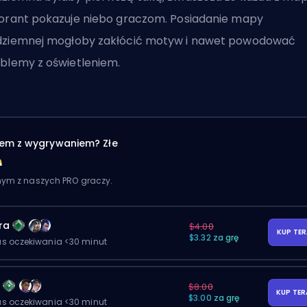
orant pokazuje niebo graczom. Posiadanie mapy
ziemnej mogłoby zakłócić motyw i nawet powodować
blemy z oświetleniem.
em z wygrywaniem? Złe
dnym z naszych PRO graczy.
ra
$4.00
KUP TE
$3.32 za grę
as oczekiwania <30 minut
y
$8.00
KUP TE
$3.00 za grę
as oczekiwania <30 minut