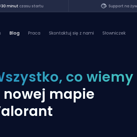
<30 minut
czasu startu
Support na ży
s
Blog
Praca
Skontaktuj się z nami
Słowniczek
of Legends
szystko, co wiemy
t
 nowej mapie
alorant