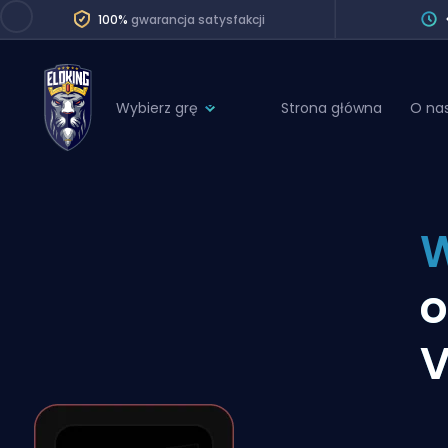
100%
gwarancja satysfakcji
Wybierz grę
Strona główna
O na
League of Legends
League 
Marvel Rivals
SERVICES
Valorant
W
Division Boos
Dota 2
Placements
o
Counter-Strike
Wins
Overwatch 2
V
Coaching
Rocket League
Path of Exile 2
Teammate