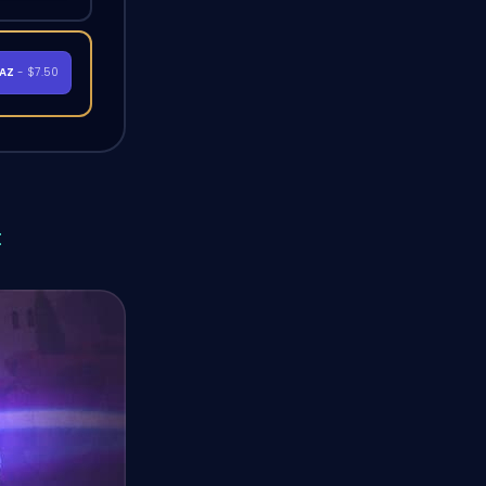
RAZ
- $7.50
t