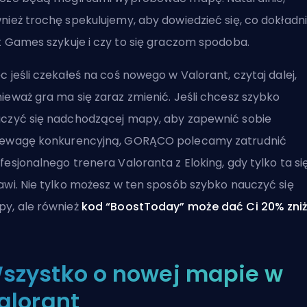
nież trochę spekulujemy, aby dowiedzieć się, co dokładn
t Games
szykuje i czy to się graczom spodoba.
c jeśli czekałeś na coś nowego w Valorant, czytaj dalej,
ieważ gra ma się zaraz zmienić. Jeśli chcesz szybko
czyć się nadchodzącej mapy, aby zapewnić sobie
zewagę konkurencyjną, GORĄCO polecamy
zatrudnić
fesjonalnego trenera Valoranta
z
Eloking
, gdy tylko ta si
awi. Nie tylko możesz w ten sposób szybko nauczyć się
y, ale również
kod “BoostToday” może dać Ci 20% zniż
szystko o nowej mapie w
alorant