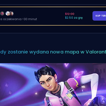
$12.00
KUP TE
$2.50 za grę
as oczekiwania <30 minut
edy zostanie wydana nowa mapa w Valoran