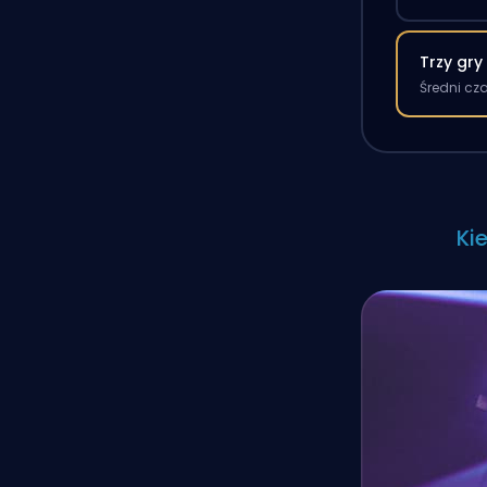
Trzy gry
Średni cz
Ki