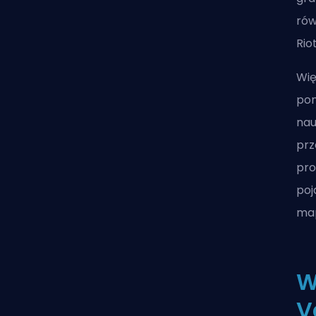
rów
Rio
Wię
pon
nau
pr
pro
poj
map
W
V