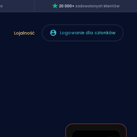
wo
20 000+
zadowolonych klientów
Logowanie dla członków
Lojalność