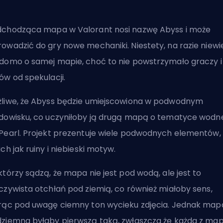
chodząca mapa w Valorant nosi nazwę Abyss i może
owadzić do gry nowe mechaniki. Niestety, na razie niewi
domo o samej mapie, choć to nie powstrzymało graczy i
ów od spekulacji.
liwe, że Abyss będzie umiejscowiona w podwodnym
dowisku, co uczyniłoby ją drugą mapą o tematyce wodn
Pearl. Projekt prezentuje wiele podwodnych elementów,
ich jak ruiny i niebieski motyw.
którzy sądzą, że mapa nie jest pod wodą, ale jest to
czywista otchłań pod ziemią, co również miałoby sens,
rąc pod uwagę ciemny ton wycieku zdjęcia. Jednak map
ziemna byłaby pierwszą taką, zwłaszcza że każda z ma