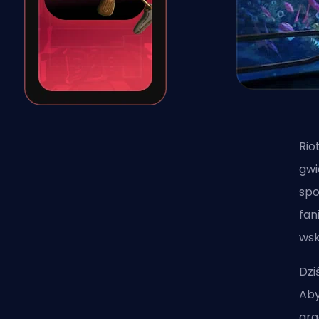
Rio
gwi
spo
fan
wsk
Dzi
Aby
gra