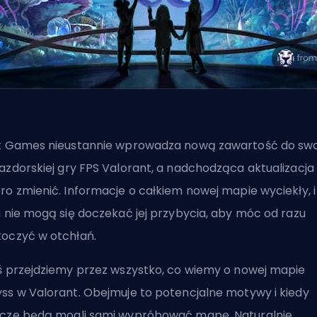
t Games nieustannie wprowadza nową zawartość do swo
azdorskiej
gry FPS
Valorant, a nadchodząca aktualizacj
ro zmienić. Informacje o całkiem nowej mapie wyciekły, i
i nie mogą się doczekać jej przybycia, aby móc od razu
oczyć w otchłań.
ś przejdziemy przez wszystko, co wiemy o nowej mapie
ss w Valorant. Obejmuje to potencjalne motywy i kiedy
cze będą mogli sami wypróbować mapę. Naturalnie,