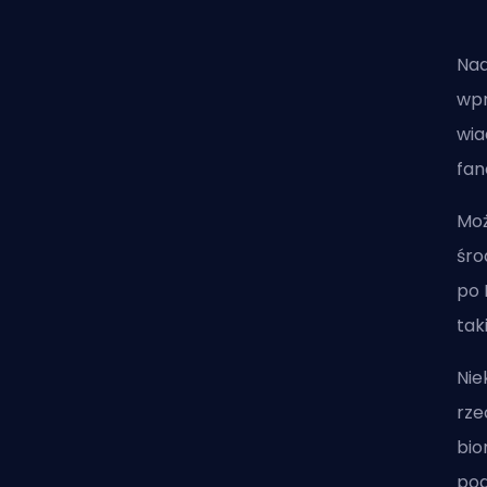
Nad
wpr
wia
fan
Moż
śro
po 
tak
Nie
rze
bio
pod