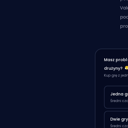
Val
pod
pro
Masz probl
drużyny?
Kup grę z je
Jedna g
Średni cz
Dwie gr
Średni cz