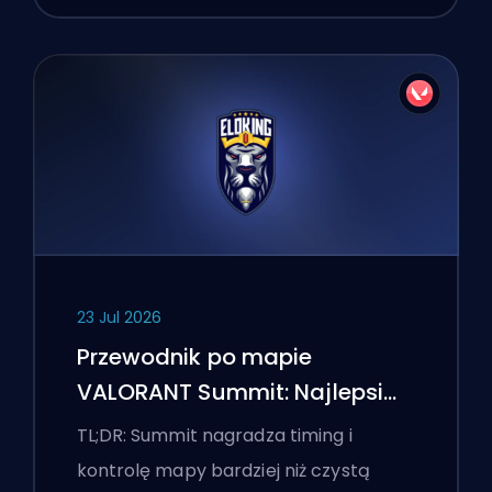
23 Jul 2026
Przewodnik po mapie
VALORANT Summit: Najlepsi
agenci, wezwania i smoki
TL;DR: Summit nagradza timing i
kontrolę mapy bardziej niż czystą