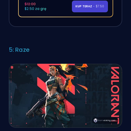
$12.00
KUP TERAZ
- $7.50
$2.50 za grę
5: Raze