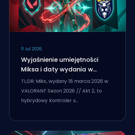
11 Jul 2026
Wyjaśnienie umiejętności
Miksa i daty wydania w
VALORANT
TL;DR: Miks, wydany 18 marca 2026 w
VALORANT Sezon 2026 // Akt 2, to
hybrydowy Kontroler s…