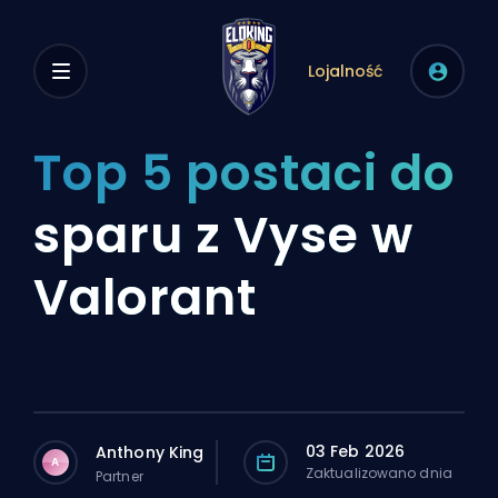
Lojalność
Top 5 postaci do
sparu z Vyse w
Valorant
03 Feb 2026
Anthony King
A
Zaktualizowano dnia
Partner