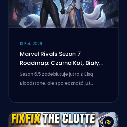
13 Feb 2026
Marvel Rivals Sezon 7
Roadmap: Czarna Kot, Biały
Lis i Wydarzenie Monsters
Sezon 6.5 zadebiutuje jutro z Elsą
Take Manhattan
Bloodstone, ale społeczność już…