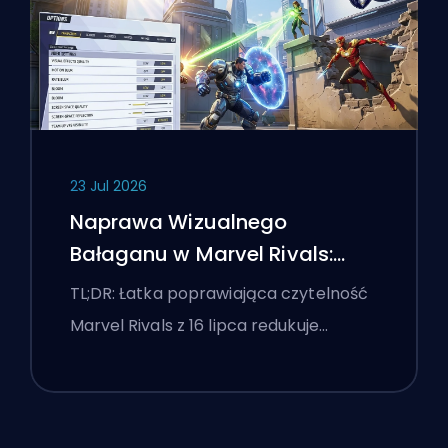
23 Jul 2026
Naprawa Wizualnego
Bałaganu w Marvel Rivals:
Najlepsze Ustawienia
TL;DR: Łatka poprawiająca czytelność
Konkurencyjne Po Łatce z 16
Marvel Rivals z 16 lipca redukuje…
Lipca