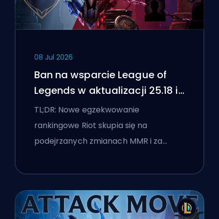
08 Jul 2026
Ban na wsparcie League of
Legends w aktualizacji 25.18 i
flagi boostingu
TL;DR: Nowe egzekwowanie
rankingowe Riot skupia się na
podejrzanych zmianach MMR i za…