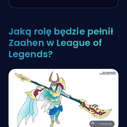
Jaką rolę będzie pełnił
Zaahen w League of
Legends?