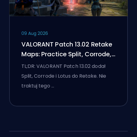
09 Aug 2026
VALORANT Patch 13.02 Retake
Maps: Practice Split, Corrode,
and Lotus
TL;DR: VALORANT Patch 13.02 dodał
Split, Corrode i Lotus do Retake. Nie
traktuj tego …