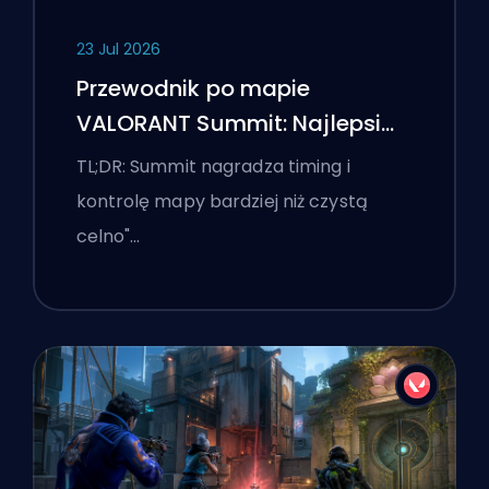
23 Jul 2026
Przewodnik po mapie
VALORANT Summit: Najlepsi
agenci, wezwania i smoki
TL;DR: Summit nagradza timing i
kontrolę mapy bardziej niż czystą
celno"…