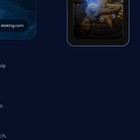
olę
g
do
ch,