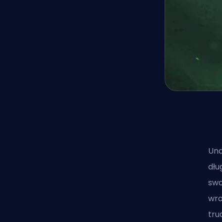
Und
dłu
swo
wro
tru