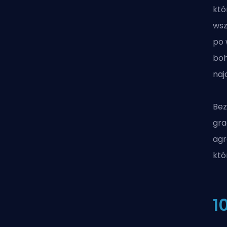
któ
wsz
po 
boh
naj
Bez
gra
agr
któ
1