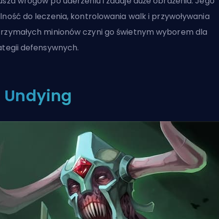
usza wrogów po uderzeniu i zadaje duże obrażenia. Jego
lność do leczenia, kontrolowania walk i przywoływania
rzymałych minionów czyni go świetnym wyborem dla
ategii defensywnych.
: Undying