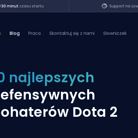
<30 minut
czasu startu
Support na ży
s
Blog
Praca
Skontaktuj się z nami
Słowniczek
of Legends
0 najlepszych
t
defensywnych
ohaterów Dota 2