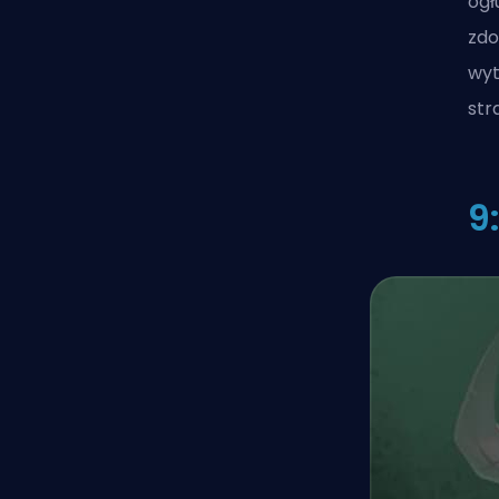
ogł
zdo
wyt
str
9