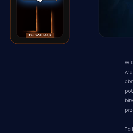
W
w u
obr
pot
bit
prz
Ta 