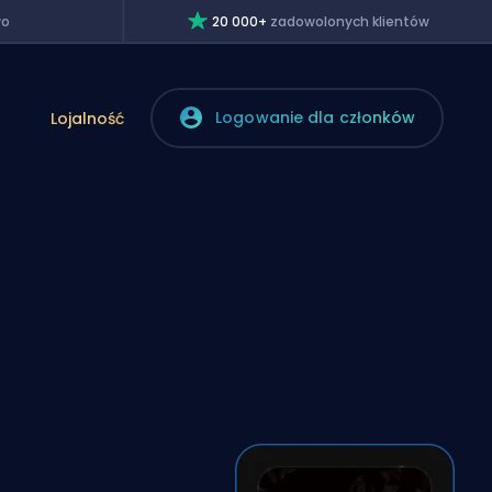
wo
20 000+
zadowolonych klientów
Logowanie dla członków
Lojalność