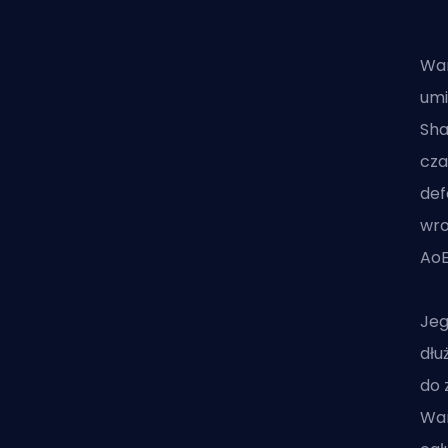
War
umi
Sha
cza
def
wro
AoE
Jeg
dłu
do 
War