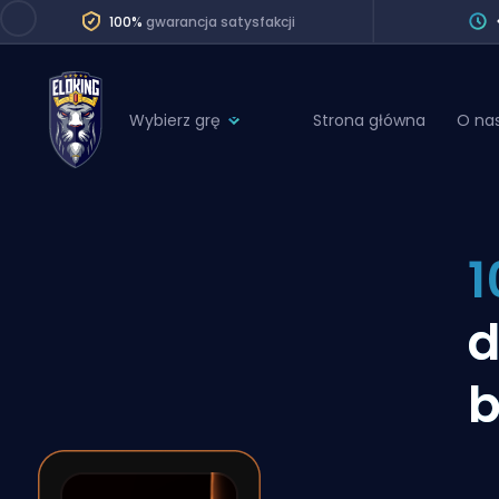
100%
gwarancja satysfakcji
Wybierz grę
Strona główna
O na
League of Legends
League 
Marvel Rivals
SERVICES
Valorant
1
Division Boos
Dota 2
Placements
Counter-Strike
Wins
Overwatch 2
b
Coaching
Rocket League
Path of Exile 2
Teammate