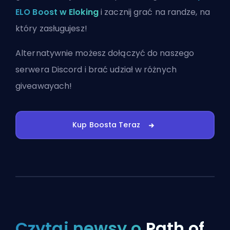
ELO Boost w Eloking
i zacznij grać na randze, na
który zasługujesz!
Alternatywnie możesz
dołączyć do naszego
serwera Discord
i brać udział w różnych
giveawayach!
Kup Boosta Teraz
Czytaj newsy o
Path of