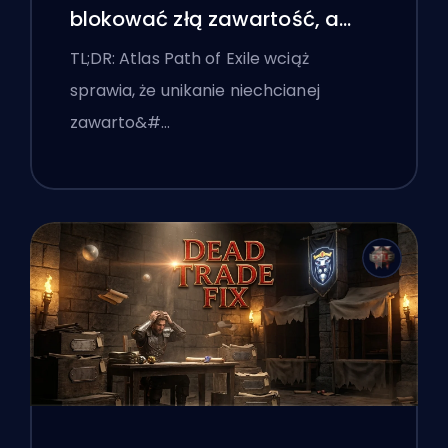
blokować złą zawartość, a
interfejs wciąż im przeszkadza
TL;DR: Atlas Path of Exile wciąż
sprawia, że unikanie niechcianej
zawarto&#…