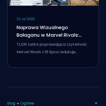
23 Jul 2026
Naprawa Wizualnego
Bałaganu w Marvel Rivals:
Najlepsze Ustawienia
TL;DR: Łatka poprawiająca czytelność
Konkurencyjne Po Łatce z 16
Marvel Rivals z 16 lipca redukuje…
Lipca
Blog
Ogólne