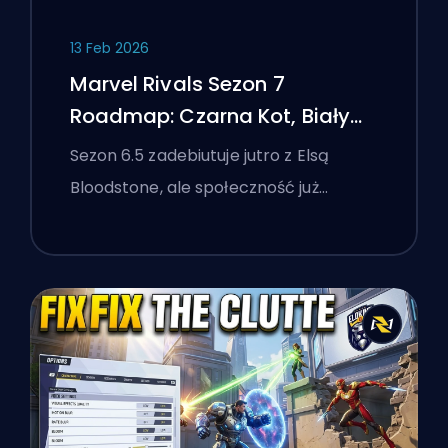
13 Feb 2026
Marvel Rivals Sezon 7
Roadmap: Czarna Kot, Biały
Lis i Wydarzenie Monsters
Sezon 6.5 zadebiutuje jutro z Elsą
Take Manhattan
Bloodstone, ale społeczność już…