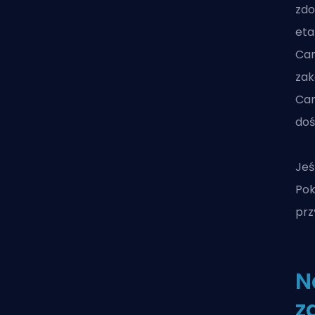
zdo
eta
Can
zak
Can
doś
Jeś
Pok
prz
N
z