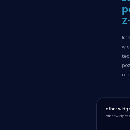
p
Z
Ist
w e
tec
poz
ruc
other.widge
other.widget.