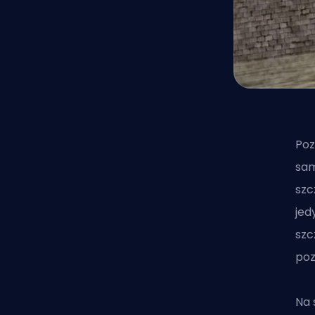
Poz
sam
szc
jed
szc
poz
Na 