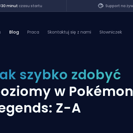
<30 minut
czasu startu
Support na ży
s
Blog
Praca
Skontaktuj się z nami
Słowniczek
of Legends
ak szybko zdobyć
t
poziomy w Pokémo
egends: Z-A