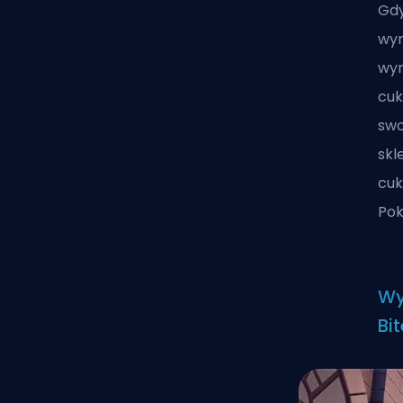
Gdy
wym
wym
cuk
swo
skl
cuk
Pok
Wy
Bi