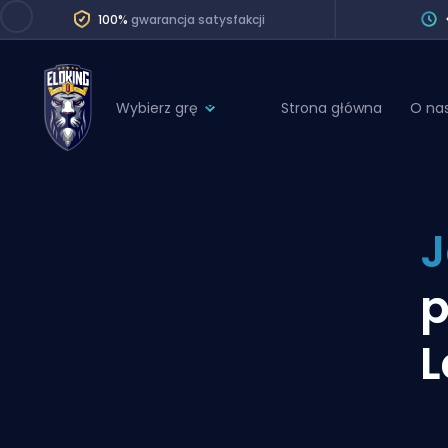
100%
gwarancja satysfakcji
Wybierz grę
Strona główna
O na
League of Legends
League 
Marvel Rivals
SERVICES
Valorant
J
Division Boos
Dota 2
Placements
Counter-Strike
Wins
Overwatch 2
L
Coaching
Rocket League
Path of Exile 2
Teammate