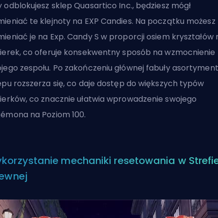
 odblokujesz sklep Quasartico Inc., będziesz mógł
ieniać te klejnoty na EXP Candies. Na początku możesz
ieniać je na Exp. Candy S w proporcji osiem kryształów 
ierek, co oferuje konsekwentny sposób na wzmocnienie
jego zespołu. Po zakończeniu głównej fabuły asortymen
epu rozszerza się, co daje dostęp do większych typów
ierków, co znacznie ułatwia wprowadzenie swojego
émona na Poziom 100.
korzystanie mechaniki resetowania w Strefi
tewnej