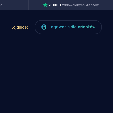
wo
20 000+
zadowolonych klientów
Logowanie dla członków
Lojalność
n