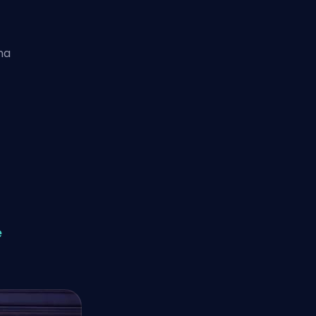
na
t
e