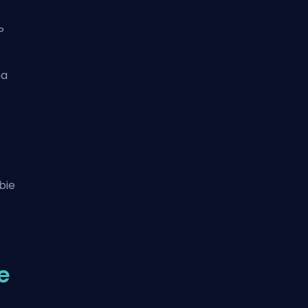
P
ha
bie
e