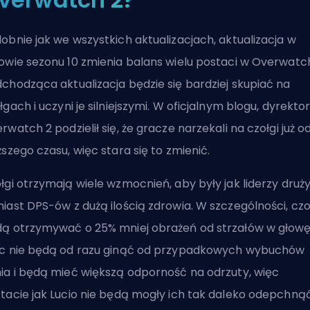
obnie jak we wszystkich aktualizacjach, aktualizacja w
owie sezonu 10 zmienia balans wielu postaci w Overwatch
chodząca aktualizacja będzie się bardziej skupiać na
ołgach
i uczyni je silniejszymi. W oficjalnym blogu, dyrekto
rwatch 2 podzielił się, że gracze narzekali na czołgi już o
ższego czasu, więc stara się to zmienić.
łgi otrzymają wiele wzmocnień, aby były jak liderzy druż
iast DPS-ów z dużą ilością zdrowia. W szczególności, czo
ą otrzymywać o 25% mniej obrażeń od strzałów w głowę
c nie będą od razu ginąć od przypadkowych wybuchów
ia i będą mieć większą odporność na odrzuty, więc
tacie jak Lucio nie będą mogły ich tak daleko odepchnąć