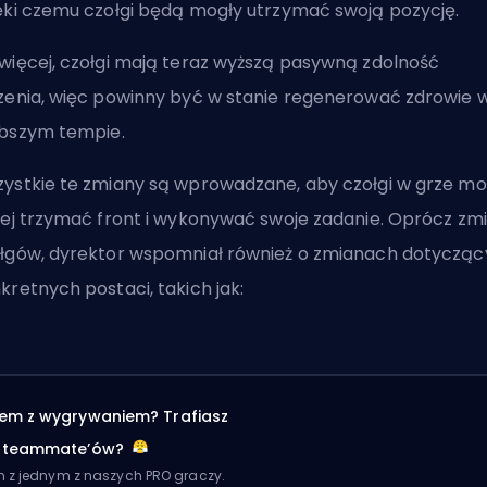
ęki czemu czołgi będą mogły utrzymać swoją pozycję.
więcej, czołgi mają teraz wyższą pasywną zdolność
zenia, więc powinny być w stanie regenerować zdrowie 
bszym tempie.
ystkie te zmiany są wprowadzane, aby czołgi w grze mo
iej trzymać front i wykonywać swoje zadanie. Oprócz zm
łgów, dyrektor wspomniał również o zmianach dotyczą
kretnych postaci, takich jak:
em z wygrywaniem? Trafiasz
h teammate’ów?
m z jednym z naszych PRO graczy.