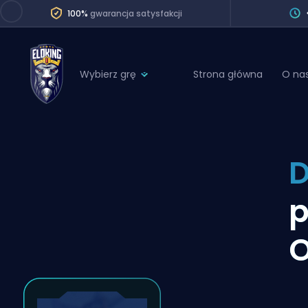
100%
gwarancja satysfakcji
Wybierz grę
Strona główna
O na
League of Legends
League 
Marvel Rivals
SERVICES
Valorant
D
Division Boos
Dota 2
Placements
p
Counter-Strike
Wins
Overwatch 2
O
Coaching
Rocket League
Path of Exile 2
Teammate