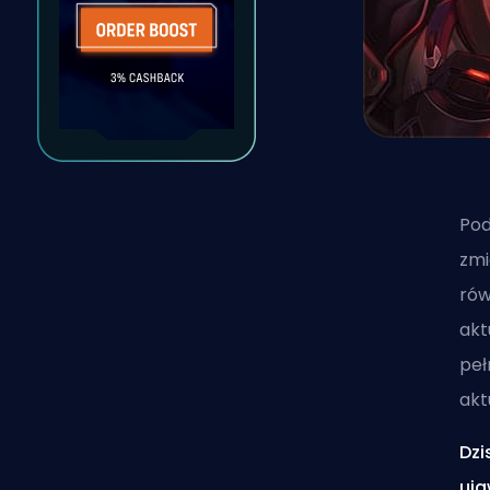
Po
zmi
rów
akt
peł
akt
Dzi
uja