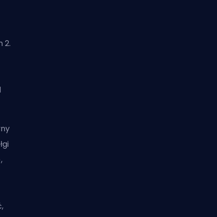
 2.
r
d
yny
łgi
,
,