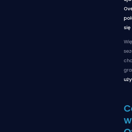
Ove
poł
się
Wię
sez
chc
gra
uży
C
w
O