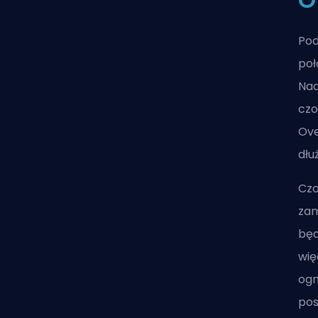
Pod
poł
Nad
cz
Ove
dłu
Czo
zam
będ
wię
ogn
pos