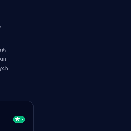
w
gły
ian
cych