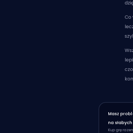
dzi
Co 
lec
szy
Wsz
lep
czo
kon
Masz probl
na słabyc
Kup grę raze