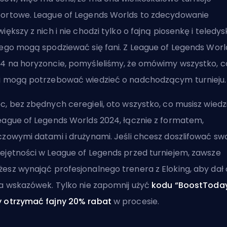
ortowe. League of Legends Worlds to zdecydowanie
większy z nich i nie chodzi tylko o fajną piosenkę i teledys
iego mogą spodziewać się fani. Z League of Legends Worl
4 na horyzoncie, pomyśleliśmy, że omówimy wszystko, c
i mogą potrzebować wiedzieć o nadchodzącym turnieju.
c, bez zbędnych ceregieli, oto wszystko, co musisz wiedz
eague of Legends Worlds 2024, łącznie z formatem,
czowymi datami i drużynami. Jeśli chcesz doszlifować sw
ejętności w League of Legends przed turniejem, zawsze
żesz
wynająć profesjonalnego trenera z Eloking
, aby dał 
ka wskazówek. Tylko nie zapomnij użyć
kodu “BoostToday
 otrzymać fajny 20% rabat
w procesie.