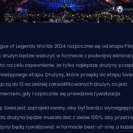
gue of Legends Worlds 2024 rozpocznie się od etapu Pla
 8 drużyn będzie walczyć w formacie z podwójną eliminacj
to na celu zapewnienie, że tylko najlepsze drużyny przej
następnego etapu. Drużyny, które przejdą do etapu Swiss
ączą do 12 wcześniej zakwalifikowanych drużyn, co jest
entem, gdy rozpocznie się prawdziwa rywalizacja.
p Swiss jest zaprojektowany, aby był bardzo wymagający
da drużyna będzie musiała dać z siebie 100%, aby przetr
żyny będą rywalizować w formacie best-of-one, a każd