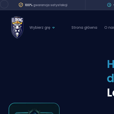
100%
gwarancja satysfakcji
Wybierz grę
Strona główna
O na
League of Legends
League 
Marvel Rivals
SERVICES
Valorant
Division Boos
Dota 2
Placements
Counter-Strike
Wins
Overwatch 2
L
Coaching
Rocket League
Path of Exile 2
Teammate