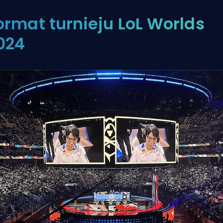
ormat turnieju LoL Worlds
024