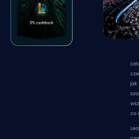
Lat
cze
jak
sza
wsz
co 
Lea
cza