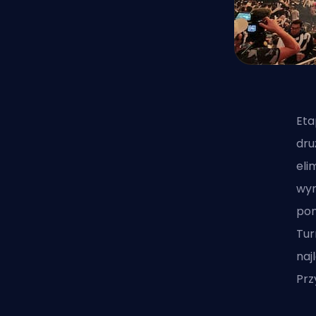
Eta
dru
eli
wym
pon
Tur
naj
Prz