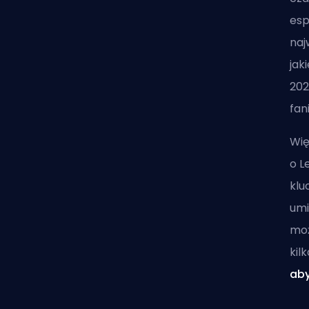
esp
naj
jak
202
fan
Wię
o L
klu
umi
mo
kil
aby