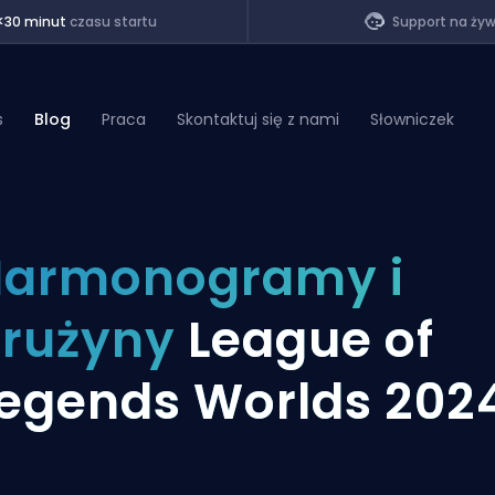
<30 minut
czasu startu
Support na ży
s
Blog
Praca
Skontaktuj się z nami
Słowniczek
of Legends
Harmonogramy i
t
drużyny
League of
egends Worlds 202