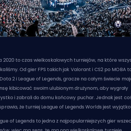
a 2020 to czas wielkoskalowych turniejów, na które wszy
kaliśmy. Od gier FPS takich jak Valorant i CS2 po MOBA t
 Dota 2 i
League of Legends
, gracze na całym świecie maj
nsę kibicować swoim ulubionym drużynom, aby wygrały
ystko i zabrali do domu końcowy puchar. Jednak jest coś
sprawia, że turniej League of Legends Worlds jest wyjątk
gue of Legends to jedna z najpopularniejszych gier wsze
sów, więc ma sens, że ma ona wielkoskalowe turnieje