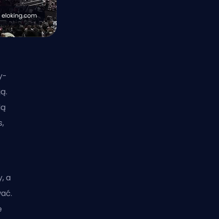
y-
ą.
dą
,
, a
wać.
e