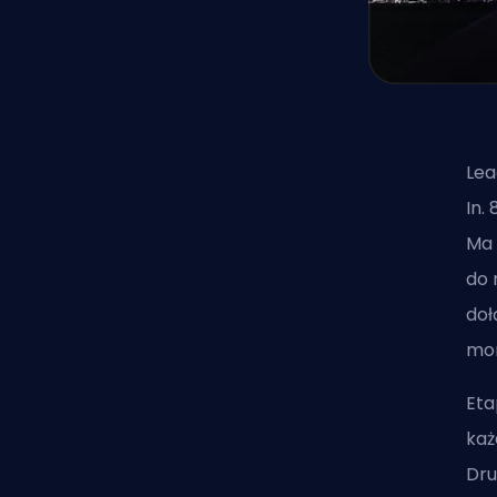
Lea
In.
Ma 
do 
doł
mom
Eta
każ
Dru