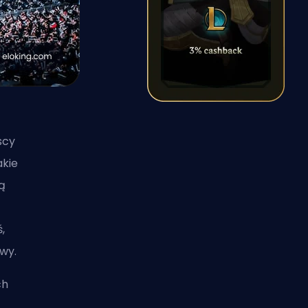
scy
akie
ą
,
owy.
ch