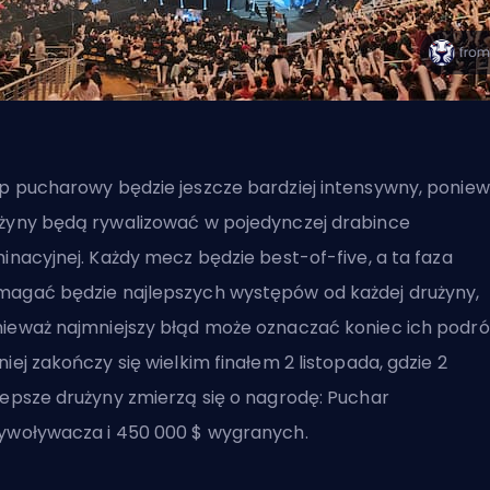
p pucharowy będzie jeszcze bardziej intensywny, ponie
żyny będą rywalizować w pojedynczej drabince
minacyjnej. Każdy mecz będzie best-of-five, a ta faza
agać będzie najlepszych występów od każdej drużyny,
ieważ najmniejszy błąd może oznaczać koniec ich podró
niej zakończy się wielkim finałem 2 listopada, gdzie 2
lepsze drużyny zmierzą się o nagrodę: Puchar
ywoływacza i 450 000 $ wygranych.