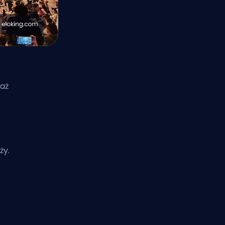
waż
ży.