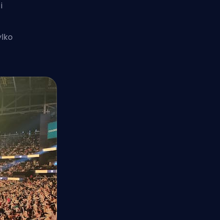
i
ylko