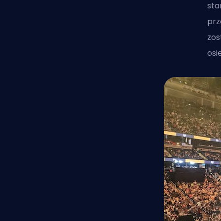
sta
prz
zos
osi