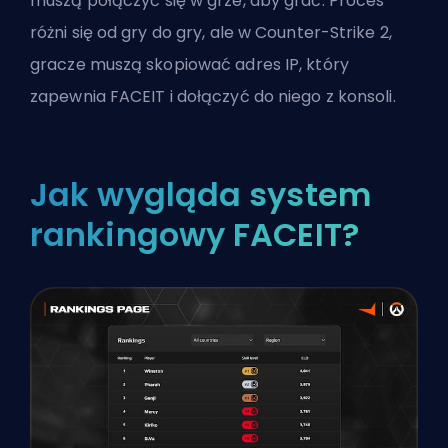
muszą połączyć się w grze, aby grać. Proces
różni się od gry do gry, ale w Counter-Strike 2,
gracze muszą skopiować adres IP, który
zapewnia FACEIT i dołączyć do niego z konsoli.
Jak wygląda system
rankingowy FACEIT?