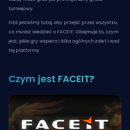
turniejowy.
Dziś jesteśmy tutaj, aby przejść przez wszystko,
co musisz wiedzieć o FACEIT. Obejmuje to, czym
jest, jakie gry wspiera i kilka ogólnych zalet i wad
tej platformy.
Czym jest FACEIT?