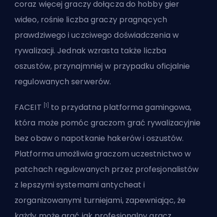
coraz więcej graczy dołącza do hobby gier
wideo, rośnie liczba graczy pragnących
prawdziwego i uczciwego doświadczenia w
rywalizacji. Jednak wzrasta także liczba
oszustów, przynajmniej w przypadku oficjalnie
regulowanych serwerów.
[1]
FACEIT
to przydatna platforma gamingowa,
która może pomóc graczom grać rywalizacyjnie
bez obaw o napotkanie hakerów i oszustów.
Platforma umożliwia graczom uczestnictwo w
patchach regulowanych przez profesjonalistów
z lepszymi systemami antycheat i
zorganizowanymi turniejami, zapewniając, że
każdy może grać jak profesjonalny gracz