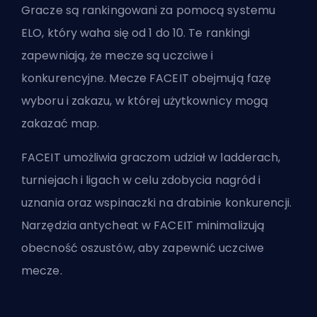
Gracze są
rankingowani
za pomocą systemu
ELO, który waha się od 1 do 10. Te rankingi
zapewniają, że mecze są uczciwe i
konkurencyjne. Mecze FACEIT obejmują fazę
wyboru i zakazu, w której użytkownicy mogą
zakazać map.
FACEIT umożliwia graczom udział w ladderach,
turniejach i ligach w celu zdobycia nagród i
uznania oraz wspinaczki na drabinie konkurencji.
Narzędzia antycheat w FACEIT minimalizują
obecność oszustów, aby zapewnić uczciwe
mecze.