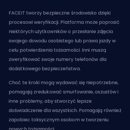
FACEIT tworzy bezpieczne środowisko dzięki
procesowi weryfikacji. Platforma może poprosić
niektórych użytkowników o przesłanie zdjęcia
swojego dowodu osobistego lub prawa jazdy w
celu potwierdzenia tożsamości. Inni muszą
zweryfikować swoje numery telefonów dla
dodatkowego bezpieczeństwa.
Choć te kroki mogą wydawać się niepotrzebne,
pomagają zredukować smurfowanie, oszustów i
inne problemy, aby stworzyć lepsze
doświadczenie dla wszystkich. Pomagają również
zapobiec toksycznym osobom w tworzeniu
nowych tożsamości.