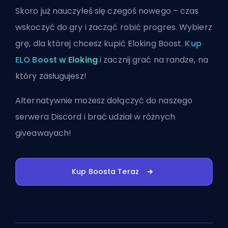
Skoro już nauczyłeś się czegoś nowego – czas
wskoczyć do gry i zacząć robić progres. Wybierz
grę, dla której chcesz kupić Eloking Boost.
Kup
ELO Boost w Eloking
i zacznij grać na randze, na
który zasługujesz!
Alternatywnie możesz
dołączyć do naszego
serwera Discord
i brać udział w różnych
giveawayach!
Kup Boosta Teraz