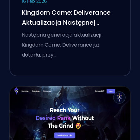
16 Feb 2026
Kingdom Come: Deliverance
Aktualizacja Następnej
Generacji: Dokładna Analiza
Następna generacja aktualizacji
Kingdom Come: Deliverance już
dotarła, przy…