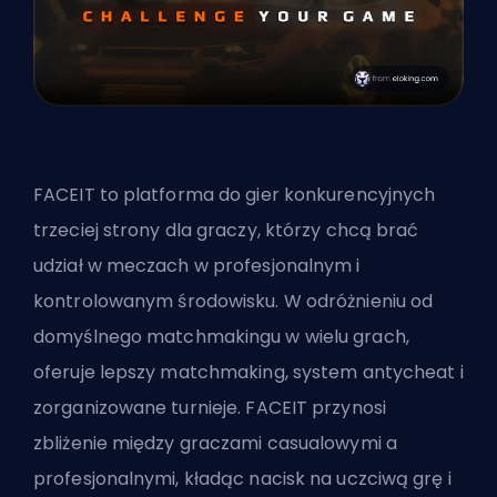
FACEIT to platforma do gier konkurencyjnych
trzeciej strony dla graczy, którzy chcą brać
udział w meczach w profesjonalnym i
kontrolowanym środowisku. W odróżnieniu od
domyślnego matchmakingu w wielu grach,
oferuje lepszy matchmaking, system antycheat i
zorganizowane turnieje. FACEIT przynosi
zbliżenie między graczami casualowymi a
profesjonalnymi, kładąc nacisk na uczciwą grę i