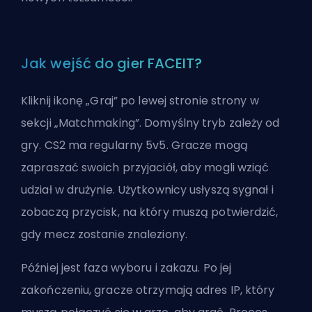
Jak wejść do gier FACEIT?
Kliknij ikonę „Graj” po lewej stronie strony w
sekcji „Matchmaking”. Domyślny tryb zależy od
gry. CS2 ma regularny 5v5. Gracze mogą
zapraszać swoich przyjaciół, aby mogli wziąć
udział w drużynie. Użytkownicy usłyszą sygnał i
zobaczą przycisk, na który muszą potwierdzić,
gdy mecz zostanie znaleziony.
Później jest faza wyboru i zakazu. Po jej
zakończeniu, gracze otrzymają adres IP, który