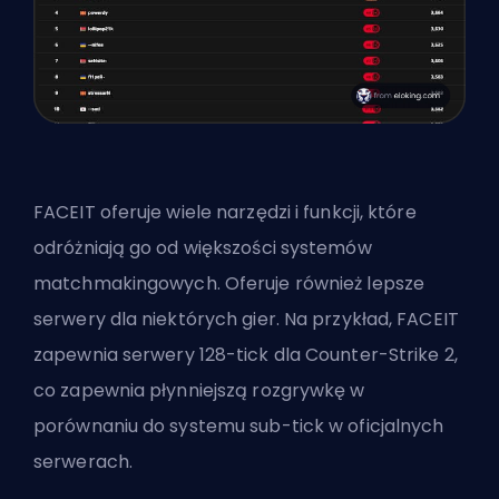
FACEIT oferuje wiele narzędzi i funkcji, które
odróżniają go od większości systemów
matchmakingowych. Oferuje również lepsze
serwery dla niektórych gier. Na przykład, FACEIT
zapewnia serwery 128-tick dla Counter-Strike 2,
co zapewnia płynniejszą rozgrywkę w
porównaniu do systemu sub-tick w oficjalnych
serwerach.