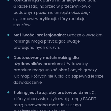
Konkurencja oparta na umiejętnościach:
Gracze stają naprzeciw przeciwników o
podobnym poziomie umiejętności, dzięki
systemowi weryfikacji, który redukuje
smurfów.
Możliwości profesjonalne:
Gracze o wysokim
rankingu mogą przyciągać uwagę
profesjonalnych drużyn.
Dostosowany matchmaking dla
użytkowników premium:
Użytkownicy
premium mogą unikać określonych graczy
lub map, których nie lubią, co zapewnia lepsze
doświadczenie.
Eloking jest tutaj, aby uratować dzień:
Ci,
którzy chcą zwiększyć swoją rangę FACEIT,
mają niezawodną metodę z
usługą