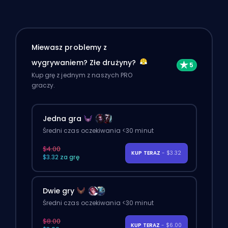
Miewasz problemy z
wygrywaniem? Złe drużyny?
Kup grę z jednym z naszych PRO
graczy.
Jedna gra
Średni czas oczekiwania <30 minut
$4.00
KUP TERAZ
- $3.32
$3.32 za grę
Dwie gry
Średni czas oczekiwania <30 minut
$8.00
KUP TERAZ
- $6.00