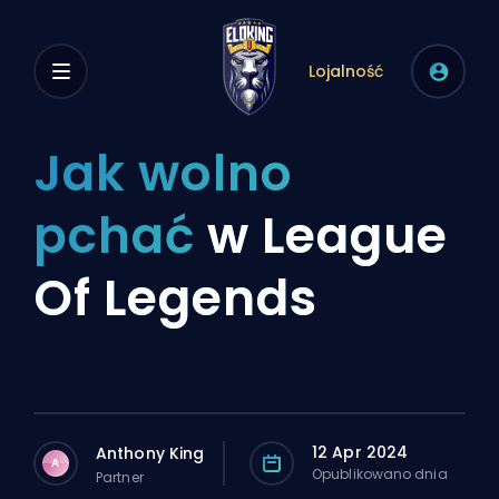
Lojalność
Jak wolno
pchać
w League
Of Legends
12 Apr 2024
Anthony King
A
Opublikowano dnia
Partner