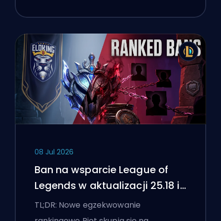
08 Jul 2026
Ban na wsparcie League of
Legends w aktualizacji 25.18 i
flagi boostingu
TL;DR: Nowe egzekwowanie
rankingowe Riot skupia się na