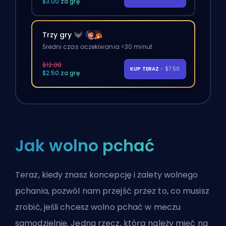
$3.00 za grę
Trzy gry
Średni czas oczekiwania <30 minut
$12.00
KUP TERAZ
- $7.50
$2.50 za grę
Jak wolno pchać
Teraz, kiedy znasz koncepcję i zalety wolnego
pchania, pozwól nam przejść przez to, co musisz
zrobić, jeśli chcesz wolno pchać w meczu
samodzielnie. Jedna rzecz, którą należy mieć na