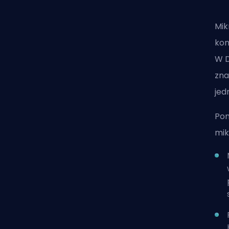
Mik
kon
W D
zna
jed
Pon
mik