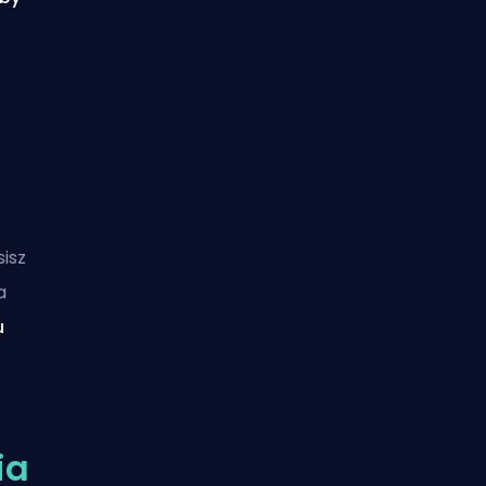
isz
 a
u
ia