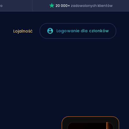
wo
20 000+
zadowolonych klientów
Logowanie dla członków
Lojalność