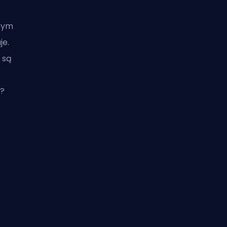
lnym
je.
 są
e?