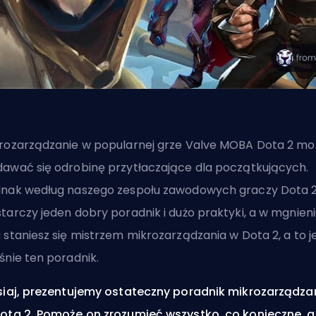
rozarządzanie w popularnej grze
Valve
MOBA
Dota 2 mo
awać się odrobinę przytłaczające dla początkujących.
nak według naszego zespołu zawodowych graczy Dota 2
tarczy jeden dobry poradnik i dużo praktyki, a w mgnieni
 staniesz się mistrzem mikrozarządzania w Dota 2, a to j
śnie ten poradnik.
siaj, prezentujemy ostateczny poradnik mikrozarządza
ota 2. Pomoże on zrozumieć wszystko, co konieczne, 