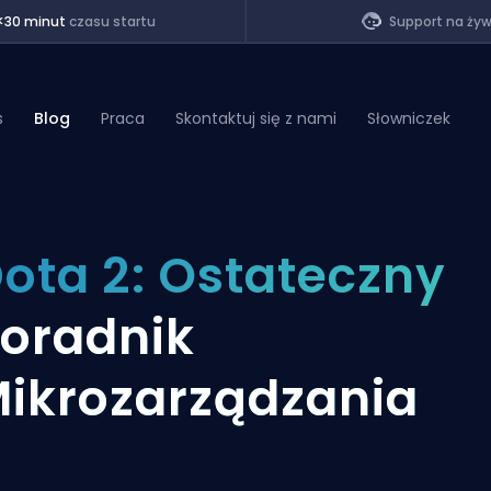
<30 minut
czasu startu
Support na ży
s
Blog
Praca
Skontaktuj się z nami
Słowniczek
of Legends
ota 2: Ostateczny
t
oradnik
ikrozarządzania