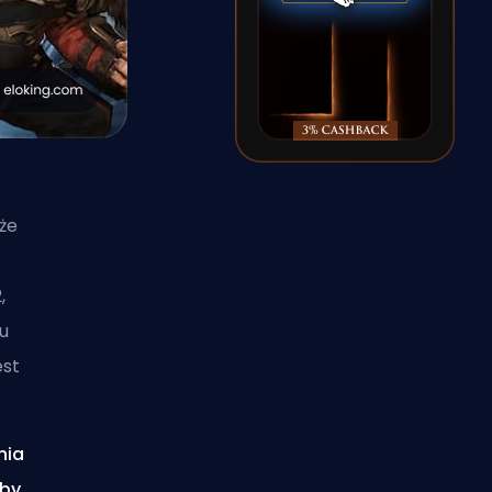
że
,
u
est
nia
aby