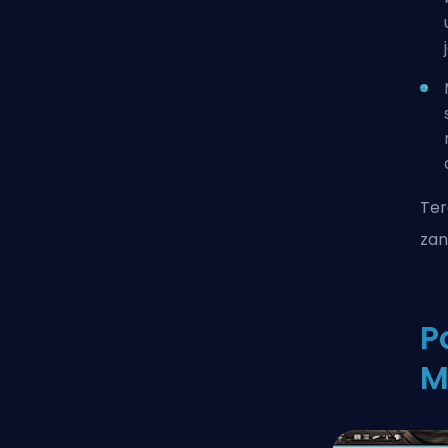
Ter
zan
P
M