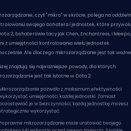
rozarządzanie, czyli "mikro" w skrócie, polega na oddzie
trolowaniu swojego bohatera i jednostek, które przywołu
ota 2, bohaterowie tacy jak Chen, Enchantress, i Meepo,
ni z umiejętności kontrolowania wielu jednostek
nocześnie. Ale dlaczego mikrozarządzanie jest tak ważn
iżej znajdują się najważniejsze powody, dla których
rozarządzanie jest tak istotne w Dota 2:
Mikrozarządzanie pozwala z maksimum efektywności
wykorzystać umiejętności każdej jednostki. Zamiast
pozostawiać je w bezczynności, każdą jednostkę możesz
strategicznie wykorzystać.
Poprawne mikrozarządzanie może uratować twojego
bohatera lub jednostki przed pewną śmiercią. Szybkie