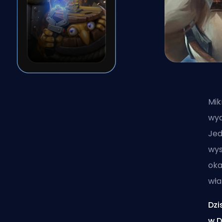
Mik
wyd
Jed
wys
oka
wła
Dzi
w D