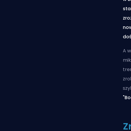
sta
zro
now
doś
A w
mik
tre
zro
szy
"Bo
Z