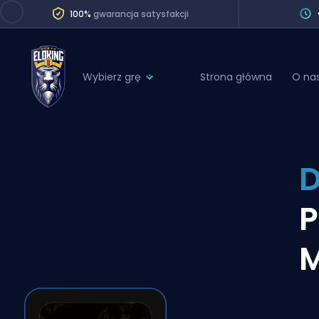
100%
gwarancja satysfakcji
Wybierz grę
Strona główna
O na
League of Legends
League 
Marvel Rivals
SERVICES
Valorant
D
Division Boos
Dota 2
Placements
P
Counter-Strike
Wins
Overwatch 2
M
Coaching
Rocket League
Path of Exile 2
Teammate