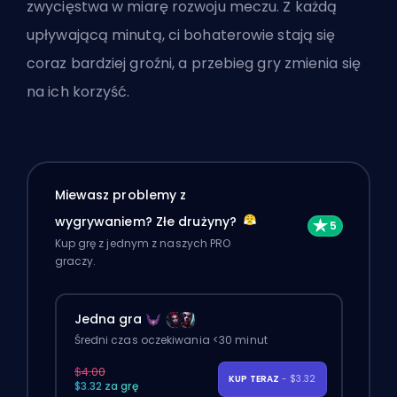
zwycięstwa w miarę rozwoju meczu. Z każdą
upływającą minutą, ci bohaterowie stają się
coraz bardziej groźni, a przebieg gry zmienia się
na ich korzyść.
Miewasz problemy z
wygrywaniem? Złe drużyny?
Kup grę z jednym z naszych PRO
graczy.
Jedna gra
Średni czas oczekiwania <30 minut
$4.00
KUP TERAZ
- $3.32
$3.32 za grę