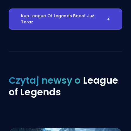
Kup League Of Legends Boost Już
Teraz
Czytaj newsy o
League
of Legends