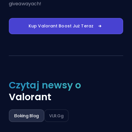
giveawayach!
Kup Valorant Boost Już Teraz
Czytaj newsy o
Valorant
Eloking Blog
VLR.gg