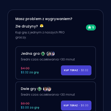
Masz problem z wygrywaniem?
Złe drużyny?
Kup grę z jednym z naszych PRO
graczy.
Jedna gra
Średni czas oczekiwania <30 minut
$4.00
KUP TERAZ
- $3.32
$3.32 za grę
Dwie gry
Średni czas oczekiwania <30 minut
$8.00
KUP TERAZ
- $6.00
$3.00 za grę