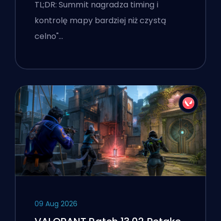
agenci, wezwania i smoki
TL;DR: Summit nagradza timing i
kontrolę mapy bardziej niż czystą
celno"…
09 Aug 2026