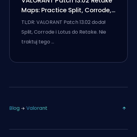
VALORANT Patch 13.02 Retake
Maps: Practice Split, Corrode,
and Lotus
TL;DR: VALORANT Patch 13.02 dodał
Split, Corrode i Lotus do Retake. Nie
traktuj tego …
Blog
Valorant