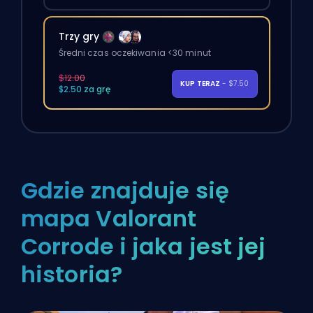
Trzy gry
Średni czas oczekiwania <30 minut
$12.00
KUP TERAZ
- $7.50
$2.50 za grę
Gdzie znajduje się
mapa Valorant
Corrode i jaka jest jej
historia?