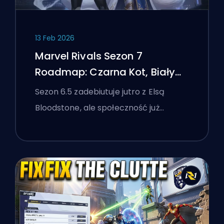
13 Feb 2026
Marvel Rivals Sezon 7
Roadmap: Czarna Kot, Biały
Lis i Wydarzenie Monsters
Sezon 6.5 zadebiutuje jutro z Elsą
Take Manhattan
Bloodstone, ale społeczność już…