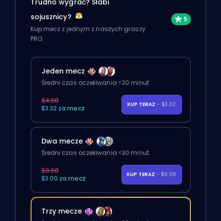
Trudno wygrać? Słabi
sojusznicy?
Kup mecz z jednym z naszych graczy
PRO.
Jeden mecz
Średni czas oczekiwania <30 minut
$4.00
KUP TERAZ
- $3.32
$3.32 za mecz
Dwa mecze
Średni czas oczekiwania <30 minut
$8.00
KUP TERAZ
- $6.00
$3.00 za mecz
Trzy mecze