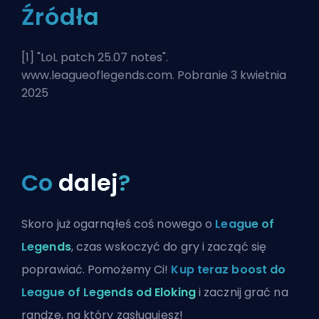
Źródła
[1] "
LoL patch 25.07 notes
".
www.leagueoflegends.com. Pobranie 3 kwietnia
2025
Co
dalej
?
Skoro już ogarnąłeś coś nowego o
League of
Legends
, czas wskoczyć do gry i zacząć się
poprawiać. Pomożemy Ci!
Kup teraz boost do
League of Legends od Eloking
i zacznij grać na
randze, na który zasługujesz!