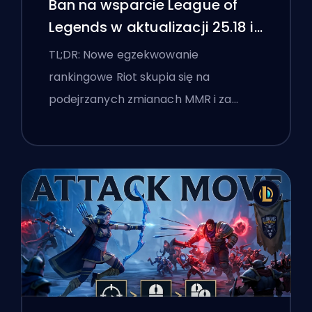
Ban na wsparcie League of
Legends w aktualizacji 25.18 i
flagi boostingu
TL;DR: Nowe egzekwowanie
rankingowe Riot skupia się na
podejrzanych zmianach MMR i za…