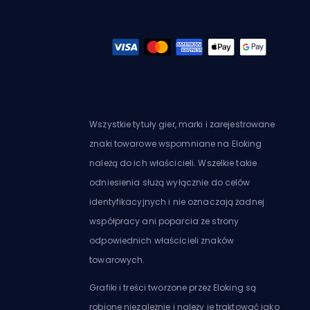
Wszystkie tytuły gier, marki i zarejestrowane
znaki towarowe wspomniane na Eloking
należą do ich właścicieli. Wszelkie takie
odniesienia służą wyłącznie do celów
identyfikacyjnych i nie oznaczają żadnej
współpracy ani poparcia ze strony
odpowiednich właścicieli znaków
towarowych.
Grafiki i treści tworzone przez Eloking są
robione niezależnie i należy je traktować jako