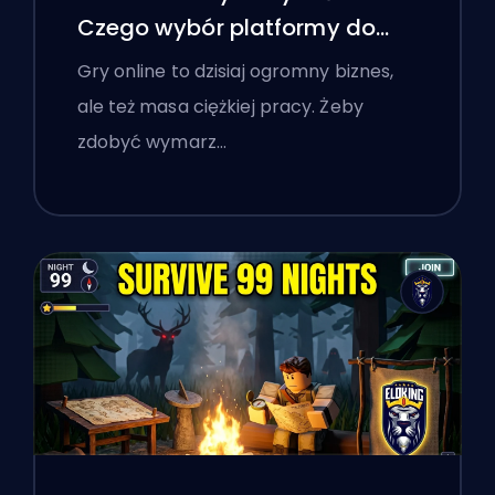
Czego wybór platformy do
boostingu nauczył polskich
Gry online to dzisiaj ogromny biznes,
graczy o weryfikacji usług
ale też masa ciężkiej pracy. Żeby
online
zdobyć wymarz…