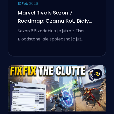
13 Feb 2026
Marvel Rivals Sezon 7
Roadmap: Czarna Kot, Biały
Lis i Wydarzenie Monsters
Sezon 6.5 zadebiutuje jutro z Elsą
Take Manhattan
Bloodstone, ale społeczność już…