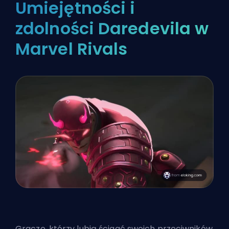
Umiejętności i
zdolności Daredevila w
Marvel Rivals
Gracze, którzy lubią ścigać swoich przeciwników