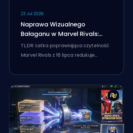
23 Jul 2026
Naprawa Wizualnego
Bałaganu w Marvel Rivals:
Najlepsze Ustawienia
TL;DR: Łatka poprawiająca czytelność
Konkurencyjne Po Łatce z 16
Marvel Rivals z 16 lipca redukuje…
Lipca