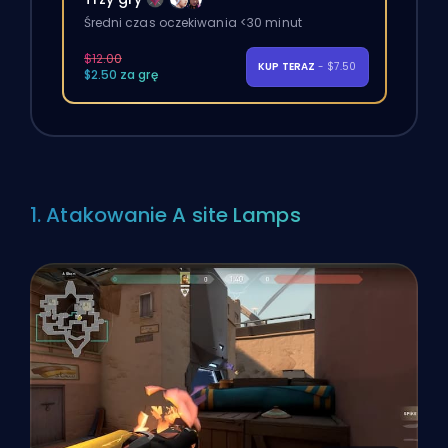
Średni czas oczekiwania <30 minut
$12.00
KUP TERAZ
- $7.50
$2.50 za grę
1. Atakowanie A site Lamps