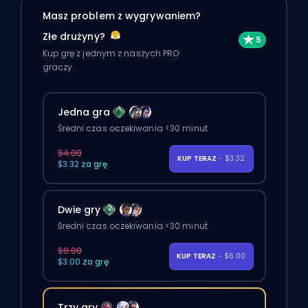
Masz problem z wygrywaniem?
Złe drużyny?
Kup grę z jednym z naszych PRO
graczy.
Jedna gra
Średni czas oczekiwania <30 minut
$4.00
KUP TERAZ
- $3.32
$3.32 za grę
Dwie gry
Średni czas oczekiwania <30 minut
$8.00
KUP TERAZ
- $6.00
$3.00 za grę
Trzy gry