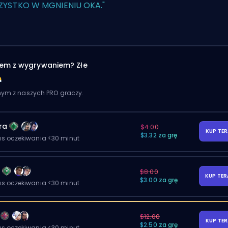
ZYSTKO W MGNIENIU OKA."
em z wygrywaniem? Złe
dnym z naszych PRO graczy.
ra
$4.00
KUP TE
$3.32 za grę
as oczekiwania <30 minut
y
$8.00
KUP TE
$3.00 za grę
as oczekiwania <30 minut
$12.00
KUP TE
$2.50 za grę
as oczekiwania <30 minut