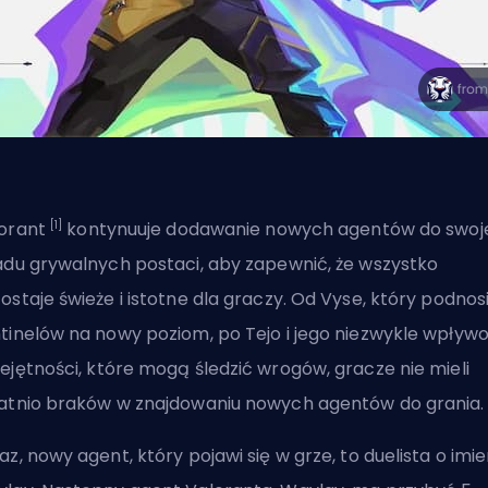
[1]
orant
kontynuuje dodawanie nowych agentów do swoj
adu grywalnych postaci, aby zapewnić, że wszystko
ostaje świeże i istotne dla graczy. Od Vyse, który podnos
tinelów na nowy poziom, po
Tejo i jego niezwykle wpływ
ejętności
, które mogą śledzić wrogów, gracze nie mieli
atnio braków w znajdowaniu nowych agentów do grania.
az, nowy agent, który pojawi się w grze, to
duelista
o imie