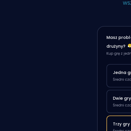
WS
Masz probl
drużyny?
Kup grę z je
Jedna g
Średni cz
Dwie gr
Średni cz
Trzy gry
Średni cz