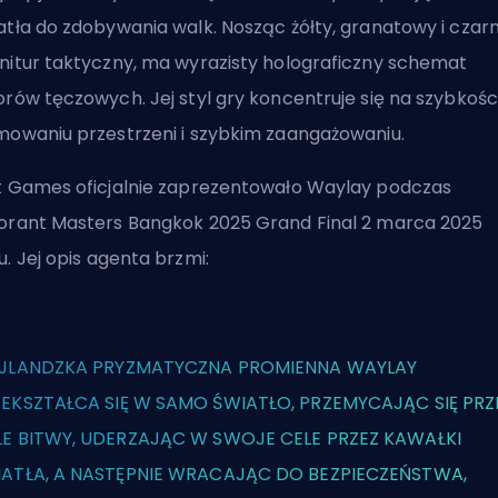
atła do zdobywania walk. Nosząc żółty, granatowy i czar
nitur taktyczny, ma wyrazisty holograficzny schemat
orów tęczowych. Jej styl gry koncentruje się na szybkości
mowaniu przestrzeni i szybkim zaangażowaniu.
t Games oficjalnie zaprezentowało Waylay podczas
orant Masters Bangkok 2025 Grand Final 2 marca 2025
u. Jej
opis agenta
brzmi:
AJLANDZKA PRYZMATYCZNA PROMIENNA WAYLAY
EKSZTAŁCA SIĘ W SAMO ŚWIATŁO, PRZEMYCAJĄC SIĘ PRZ
E BITWY, UDERZAJĄC W SWOJE CELE PRZEZ KAWAŁKI
ATŁA, A NASTĘPNIE WRACAJĄC DO BEZPIECZEŃSTWA,