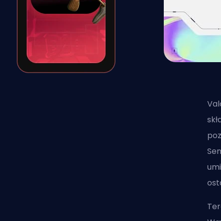
Val
skł
poz
Sen
umi
ost
Ter