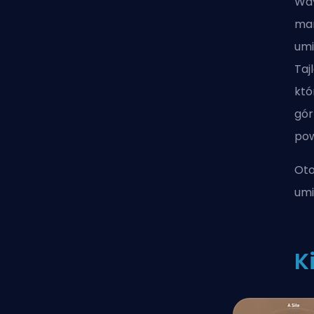
Way
mar
umi
Taj
któ
gór
pow
Oto
umi
K