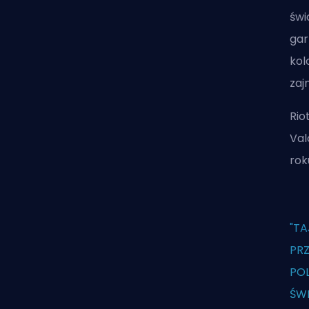
świ
gar
kol
zaj
Rio
Val
rok
"T
PRZ
POL
ŚWI