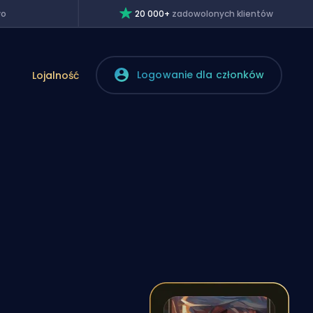
wo
20 000+
zadowolonych klientów
Logowanie dla członków
Lojalność