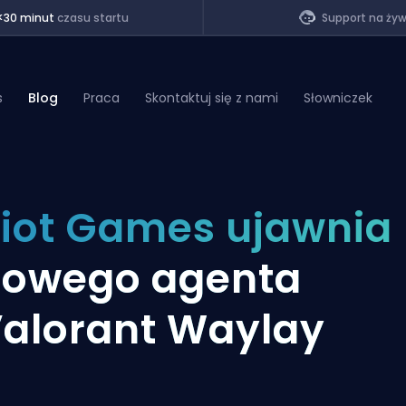
<30 minut
czasu startu
Support na ży
s
Blog
Praca
Skontaktuj się z nami
Słowniczek
of Legends
iot Games ujawnia
t
owego agenta
alorant Waylay