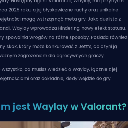
lay. Następny agent Valoranta, Waylay, ma przybyć 5
ca 2025 roku, a jej błyskawiczne ruchy oraz unikalne
ejętności mogą wstrząsnąć meta gry. Jako duelista z
landii, Waylay wprowadza Hindering, nowy efekt statusu,
ry spowalnia wrogów na różne sposoby. Posiada również
ny skok, który może konkurować z Jett’s, co czyni ją
ażnym zagrożeniem dla agresywnych graczy.
 wszystko, co musisz wiedzieć o Waylay, łącznie z jej
ejętnościami oraz dokładnie, kiedy wejdzie do gry.
im jest Waylay w Valorant?