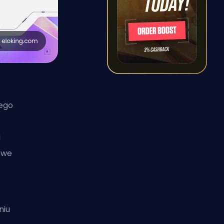
ego
i
owe
niu