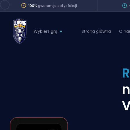
100%
gwarancja satysfakcji
Wybierz grę
Strona główna
O na
League of Legends
League 
Marvel Rivals
SERVICES
Valorant
R
Division Boos
Dota 2
Placements
n
Counter-Strike
Wins
Overwatch 2
V
Coaching
Rocket League
Path of Exile 2
Teammate