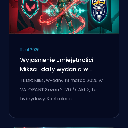
11 Jul 2026
Wyjaśnienie umiejętności
Miksa i daty wydania w
VALORANT
TL;DR: Miks, wydany 18 marca 2026 w
VALORANT Sezon 2026 // Akt 2, to
hybrydowy Kontroler s…