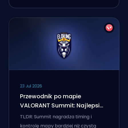
23 Jul 2026
Przewodnik po mapie
VALORANT Summit: Najlepsi
agenci, wezwania i smoki
TL;DR: Summit nagradza timing i
kontrolę mapy bardziej niż czystą