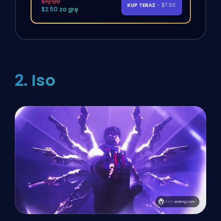
$12.00
KUP TERAZ
- $7.50
$2.50 za grę
2. Iso