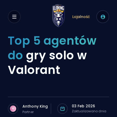
Lojalność
Top 5 agentów
do
gry solo w
Valorant
03 Feb 2026
Anthony King
A
Zaktualizowano dnia
Partner