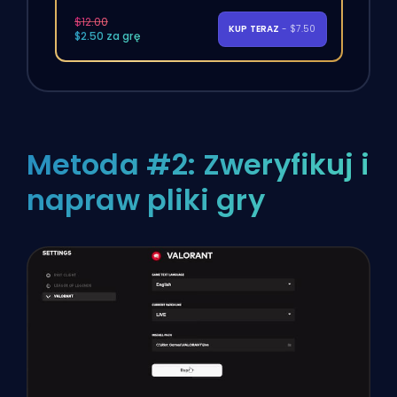
$12.00
KUP TERAZ
- $7.50
$2.50 za grę
Metoda #2: Zweryfikuj i
napraw pliki gry