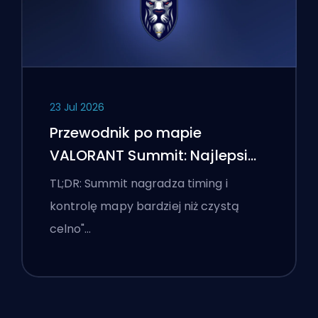
23 Jul 2026
Przewodnik po mapie
VALORANT Summit: Najlepsi
agenci, wezwania i smoki
TL;DR: Summit nagradza timing i
kontrolę mapy bardziej niż czystą
celno"…