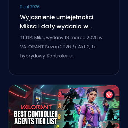
11 Jul 2026
Wyjaśnienie umiejętności
Miksa i daty wydania w
VALORANT
TL;DR: Miks, wydany 18 marca 2026 w
VALORANT Sezon 2026 // Akt 2, to
hybrydowy Kontroler s…