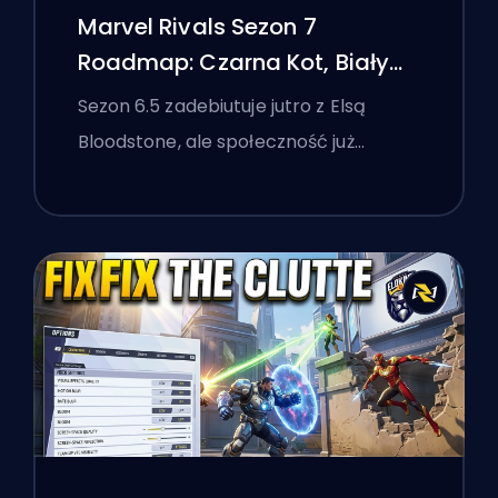
Marvel Rivals Sezon 7
Roadmap: Czarna Kot, Biały
Lis i Wydarzenie Monsters
Sezon 6.5 zadebiutuje jutro z Elsą
Take Manhattan
Bloodstone, ale społeczność już…