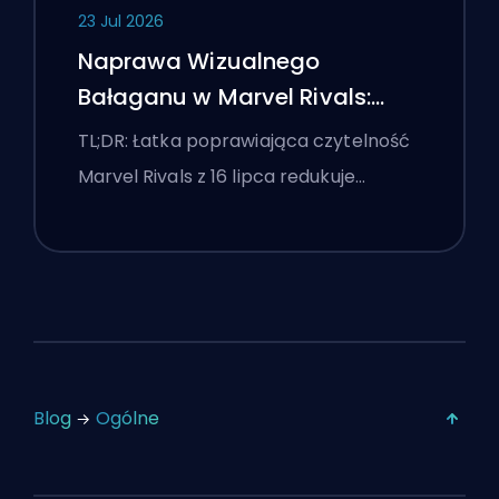
23 Jul 2026
Naprawa Wizualnego
Bałaganu w Marvel Rivals:
Najlepsze Ustawienia
TL;DR: Łatka poprawiająca czytelność
Konkurencyjne Po Łatce z 16
Marvel Rivals z 16 lipca redukuje…
Lipca
Blog
Ogólne