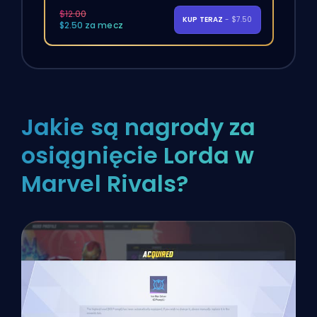
$12.00
KUP TERAZ
- $7.50
$2.50 za mecz
Jakie są nagrody za
osiągnięcie Lorda w
Marvel Rivals?