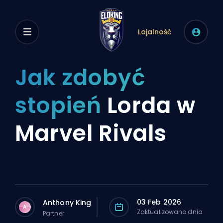
Lojalność
Jak zdobyć
stopień
Lorda w
Marvel Rivals
03 Feb 2026
Anthony King
A
Zaktualizowano dnia
Partner