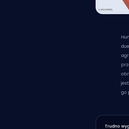
Hum
due
agr
prz
obr
jes
go 
Trudno wyg