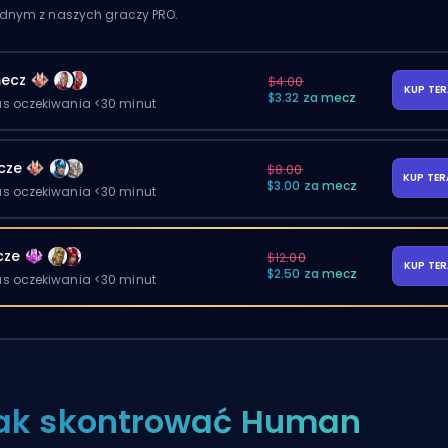
ednym z naszych graczy PRO.
ecz
$4.00
KUP TE
$3.32 za mecz
as oczekiwania <30 minut
cze
$8.00
KUP TE
$3.00 za mecz
as oczekiwania <30 minut
cze
$12.00
KUP TE
$2.50 za mecz
as oczekiwania <30 minut
ak skontrować Human