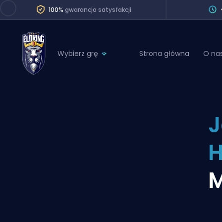
100%
gwarancja satysfakcji
Wybierz grę
Strona główna
O na
League of Legends
League 
Marvel Rivals
SERVICES
Valorant
J
Division Boos
Dota 2
Placements
Counter-Strike
Wins
Overwatch 2
M
Coaching
Rocket League
Path of Exile 2
Teammate