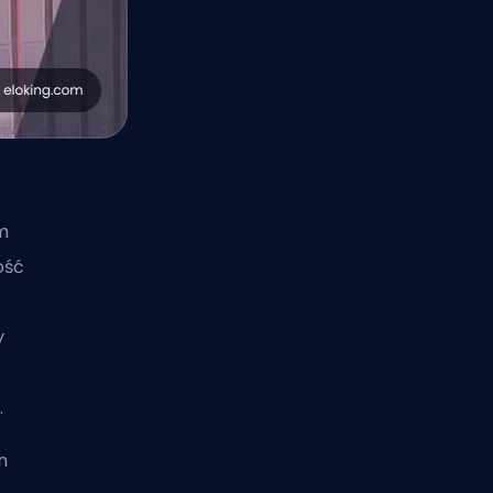
m
ość
y
.
n