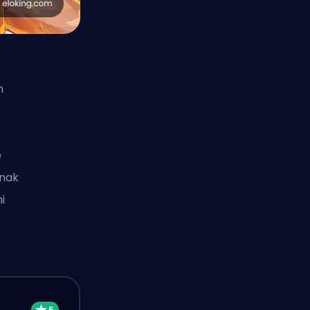
m
ę
dnak
i