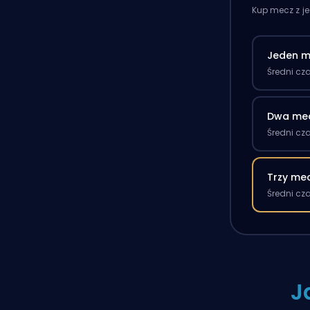
Kup mecz z j
Jeden m
Średni cz
Dwa me
Średni cz
Trzy me
Średni cz
J