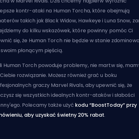
cha w Marvel Rivals. Dziś chcemy najpierw wyróżnić
lepsze kontr-ataki na Human Torcha, które obejmują
aterów takich jak Black Widow, Hawkeye i Luna Snow, z
ejdziemy do kilku wskazówek, które powinny pomóc Ci
wnić się, że Human Torch nie będzie w stanie zdominow
 swoim płonącym pięścią.
li Human Torch powoduje problemy, nie martw się, mam
 Ciebie rozwiązanie. Możesz również grać u boku
fesjonalnych graczy Marvel Rivals
, aby upewnić się, że
czysz się wszystkich idealnych kontr-ataków i słabości
nny'ego. Polecamy także użyć
kodu “BoostToday” przy
ówieniu, aby uzyskać świetny 20% rabat
.