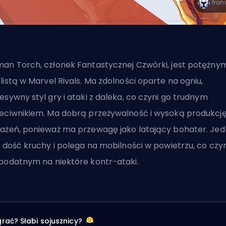
an Torch, członek Fantastycznej Czwórki, jest potężny
listą
w Marvel Rivals. Ma zdolności oparte na ogniu,
esywny styl gry i ataki z daleka, co czyni go trudnym
eciwnikiem. Ma dobrą przeżywalność i wysoką produkcj
ażeń, ponieważ ma przewagę jako latający bohater. Je
t dość kruchy i polega na mobilności w powietrzu, co czyn
podatnym na niektóre kontr-ataki.
rać? Słabi sojusznicy?