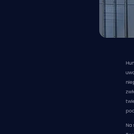
Hum
uwa
nie
zwł
twi
pod
Na 