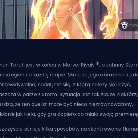
[1]
an Torch jest w końcu w Marvel Rivals
, a Johnny Stor
lnia ogień na każdej mapie. Mimo że
jego obrażenia są d
przewidywalne
, nadal jest siłą, z którą należy się liczyć,
aszcza w parze z Storm. Sytuacja jest tak zła, że niektórz
erdzą, że ten duelist może być nieco niezrównoważony,
obnie jak Hela, gdy gra dopiero co miała swoją premierę
szczęście istnieje kilka sposobów na skontrowanie Huma