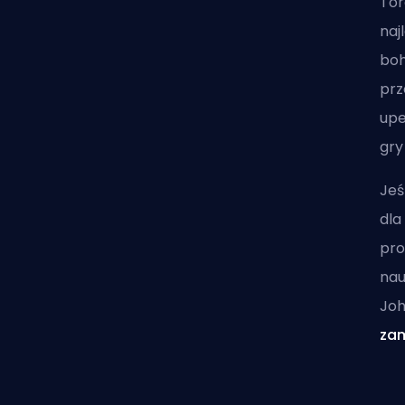
Tor
naj
boh
prz
upe
gry
Jeś
dla
pro
nau
Joh
zam