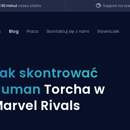
<30 minut
czasu startu
Support na ży
s
Blog
Praca
Skontaktuj się z nami
Słowniczek
of Legends
ak skontrować
t
Human
Torcha w
arvel Rivals