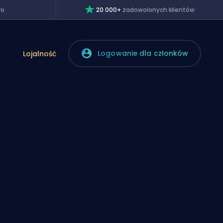
wo
20 000+
zadowolonych klientów
Logowanie dla członków
Lojalność