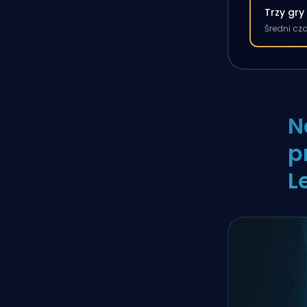
Trzy gry
Średni cz
N
p
L