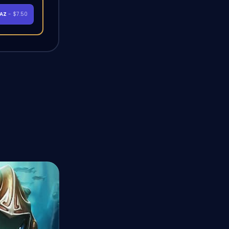
RAZ
- $7.50