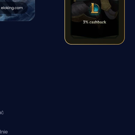
ać
dnie