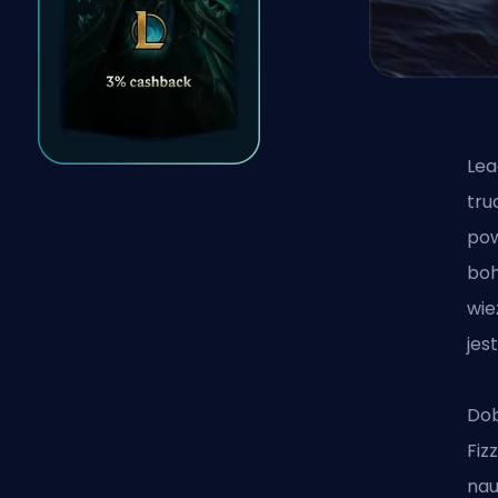
Lea
tru
pow
boh
wie
jes
Dob
Fiz
nau