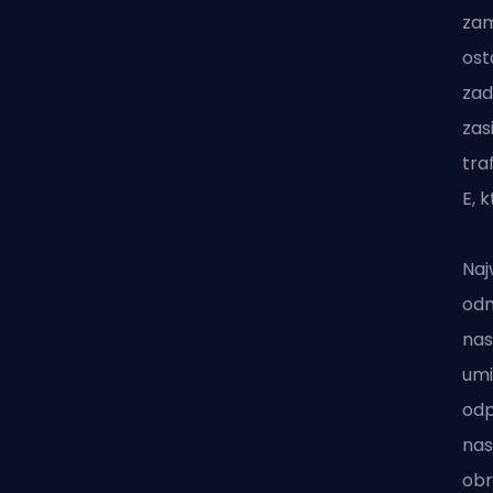
zam
ost
zad
zas
tra
E, 
Naj
odn
nas
umi
odp
nas
obr