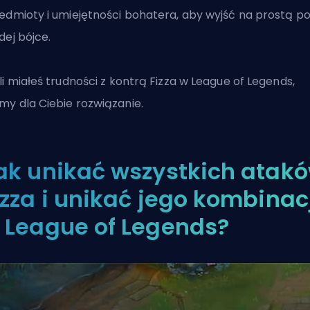
edmioty i umiejętności bohatera, aby wyjść na prostą p
dej bójce.
li miałeś trudności z kontrą Fizza w League of Legends,
y dla Ciebie rozwiązanie.
ak unikać wszystkich atak
izza i unikać jego kombinac
 League of Legends?