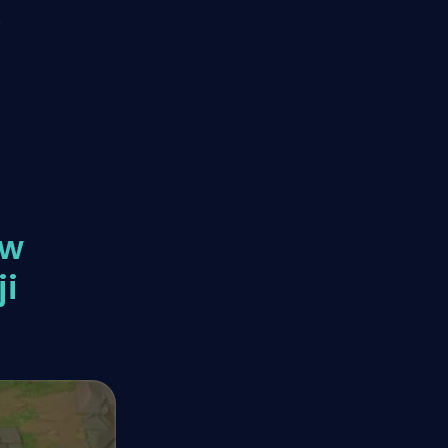
o
ów
ji