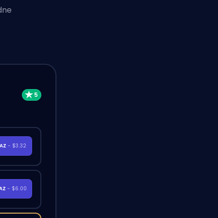
dne
RAZ
- $3.32
RAZ
- $6.00