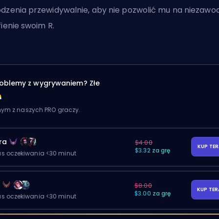
dzenia przewidywalnie, aby nie pozwolić mu na niezawo
fienie swoim R.
oblemy z wygrywaniem? Złe
dnym z naszych PRO graczy.
ra
$4.00
KUP TE
$3.32 za grę
as oczekiwania <30 minut
y
$8.00
KUP TE
$3.00 za grę
as oczekiwania <30 minut