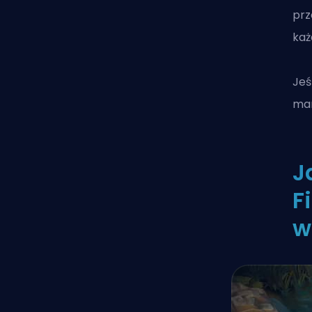
prz
każ
Jeś
mam
J
F
w