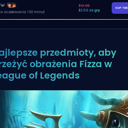
$12.00
KUP TE
$2.50 za grę
as oczekiwania <30 minut
ajlepsze przedmioty, aby
rzeżyć obrażenia Fizza w
eague of Legends