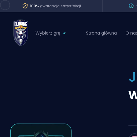
100%
gwarancja satysfakcji
Wybierz grę
Strona główna
O na
League of Legends
League 
Marvel Rivals
SERVICES
Valorant
J
Division Boos
Dota 2
Placements
w
Counter-Strike
Wins
Overwatch 2
Coaching
Rocket League
Path of Exile 2
Teammate