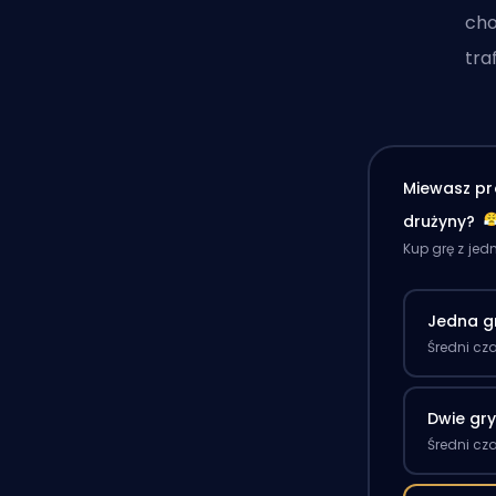
cho
tra
Miewasz pr
drużyny?
Kup grę z je
Jedna g
Średni cz
Dwie gr
Średni cz