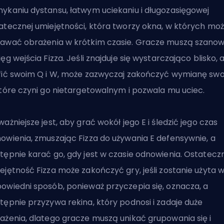
ykaniu dystansu, łatwym uciekaniu i długozasięgowej
atecznej umiejętności, która tworzy okna, w których mo
awać obrażenia w krótkim czasie. Gracze muszą szano
ięg wejścia Fizza. Jeśli znajduje się wystarczająco blisko, 
fić swoim Q i W, może zazwyczaj zakończyć wymianę sw
które czyni go nietargetowalnym i pozwala mu uciec.
ważniejsze jest, aby grać wokół jego E i śledzić jego czas
owienia, zmuszając Fizza do używania E defensywnie, a
tępnie karać go, gdy jest w czasie odnowienia. Ostatecz
ejętność Fizza może zakończyć gry, jeśli zostanie użyta 
owiedni sposób, ponieważ przyczepia się, oznacza, a
tępnie przyzywa rekina, który podnosi i zadaje duże
ażenia, dlatego gracze muszą unikać grupowania się i