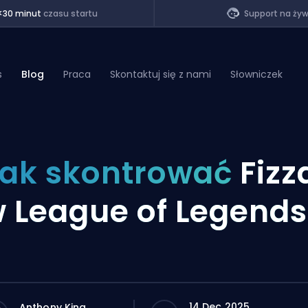
<30 minut
czasu startu
Support na ży
s
Blog
Praca
Skontaktuj się z nami
Słowniczek
of Legends
ak skontrować
Fizz
t
 League of Legends
14 Dec 2025
Anthony King