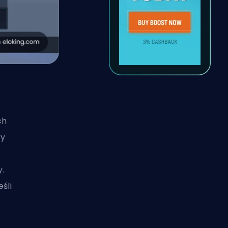
y
ch
ry
.
śli