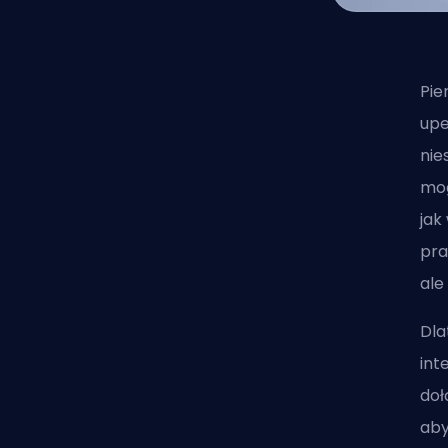
Pie
upe
nie
mog
jak
pra
ale
Dla
int
doł
aby