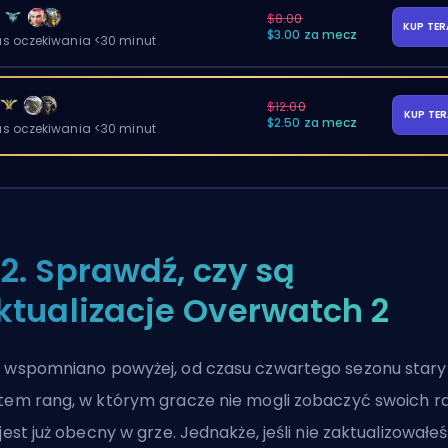
y
$8.00
KUP TE
$3.00 za mecz
as oczekiwania <30 minut
$12.00
KUP TE
$2.50 za mecz
as oczekiwania <30 minut
2. Sprawdź, czy są
ktualizacje Overwatch 2
 wspomniano powyżej, od czasu czwartego sezonu stary
tem rang, w którym gracze nie mogli zobaczyć swoich r
 jest już obecny w grze. Jednakże, jeśli nie zaktualizowałeś