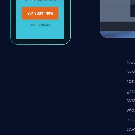
Kie
sys
ran
gra
sys
Waż
int
Ov