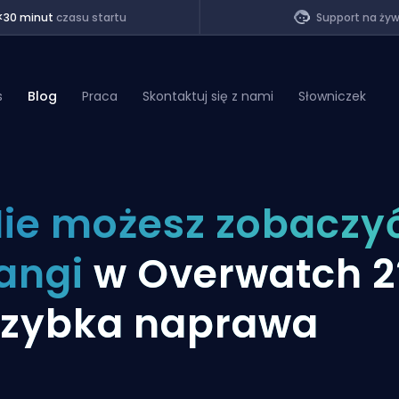
<30 minut
czasu startu
Support na ży
s
Blog
Praca
Skontaktuj się z nami
Słowniczek
of Legends
ie możesz zobaczy
t
angi
w Overwatch 2
zybka naprawa