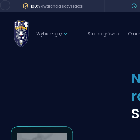
100%
gwarancja satysfakcji
Wybierz grę
Strona główna
O na
League of Legends
League 
Marvel Rivals
SERVICES
Valorant
N
Division Boos
Dota 2
Placements
r
Counter-Strike
Wins
Overwatch 2
S
Coaching
Rocket League
Path of Exile 2
Teammate