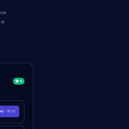
ące
, w
RAZ
- $3.32