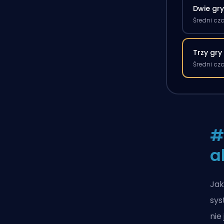
Dwie gr
Średni cz
Trzy gry
Średni cz
#
a
Jak
sys
nie