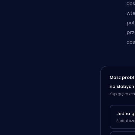
doś
wte
pob
prz
dos
Masz probl
na słabyc
Kup grę raze
Jedna g
Średni cz