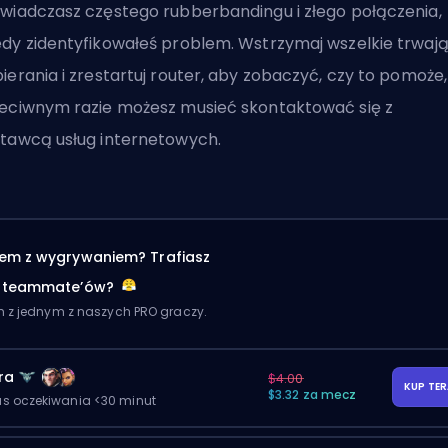
wiadczasz częstego rubberbandingu i złego połączenia,
dy zidentyfikowałeś problem. Wstrzymaj wszelkie trwaj
ierania i zrestartuj router, aby zobaczyć, czy to pomoże
eciwnym razie możesz musieć skontaktować się z
tawcą usług internetowych.
em z wygrywaniem? Trafiasz
h teammate’ów?
m z jednym z naszych PRO graczy.
ra
$4.00
KUP TE
$3.32 za mecz
as oczekiwania <30 minut