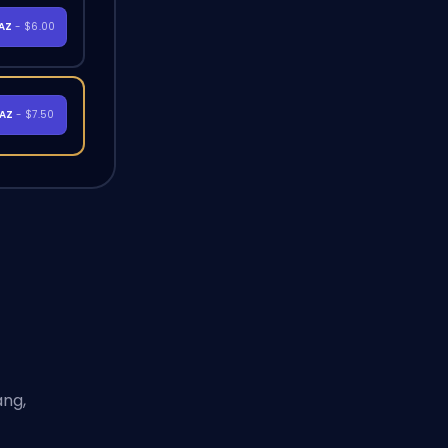
RAZ
- $6.00
RAZ
- $7.50
ang,