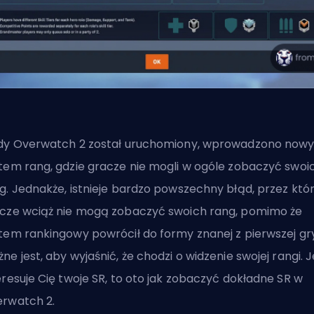
dy Overwatch 2 został uruchomiony, wprowadzono now
tem rang, gdzie gracze nie mogli w ogóle zobaczyć swoi
g. Jednakże, istnieje bardzo powszechny błąd, przez któ
cze wciąż nie mogą zobaczyć swoich rang, pomimo że
tem rankingowy powrócił do formy znanej z pierwszej gry
ne jest, aby wyjaśnić, że chodzi o widzenie swojej rangi. Je
eresuje Cię twoje SR, to oto
jak zobaczyć dokładne SR w
erwatch 2
.