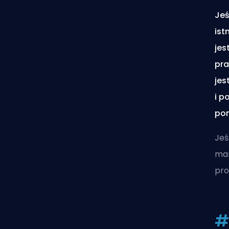
Jeś
ist
jes
pra
jes
i p
pom
Jeś
mar
pro
#