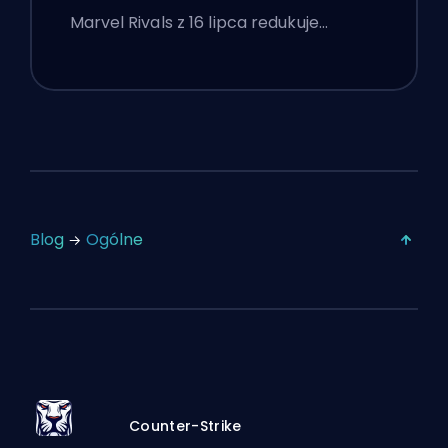
Konkurencyjne Po Łatce z 16
Marvel Rivals z 16 lipca redukuje…
Lipca
Blog
Ogólne
Counter-Strike