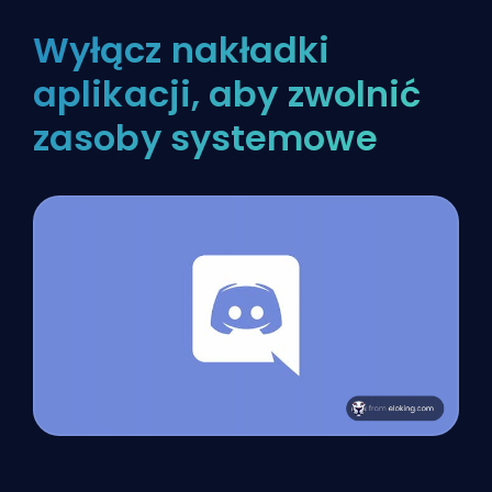
Wyłącz nakładki
aplikacji, aby zwolnić
zasoby systemowe