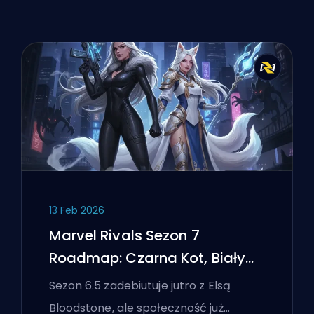
13 Feb 2026
Marvel Rivals Sezon 7
Roadmap: Czarna Kot, Biały
Lis i Wydarzenie Monsters
Sezon 6.5 zadebiutuje jutro z Elsą
Take Manhattan
Bloodstone, ale społeczność już…