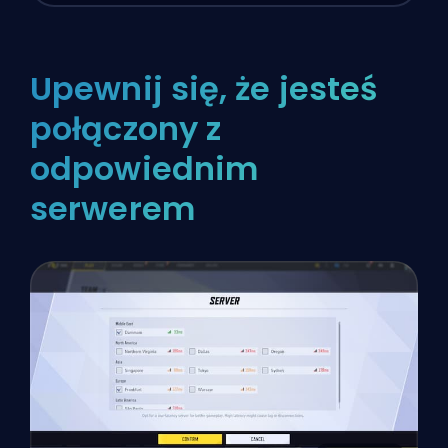
Upewnij się, że jesteś
połączony z
odpowiednim
serwerem