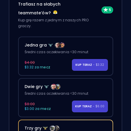
Trafiasz na słabych
teammate’ów?
Kup grę razem z jednym z naszych PRO
graczy.
Jedna gra
Średni czas oczekiwania <30 minut
$4.00
KUP TERAZ
- $3.32
$3.32 za mecz
Dwie gry
Średni czas oczekiwania <30 minut
$8.00
KUP TERAZ
- $6.00
$3.00 za mecz
Trzy gry