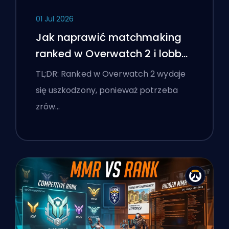
01 Jul 2026
Jak naprawić matchmaking
ranked w Overwatch 2 i lobby
'stomp'
TL;DR: Ranked w Overwatch 2 wydaje
się uszkodzony, ponieważ potrzeba
zrów…