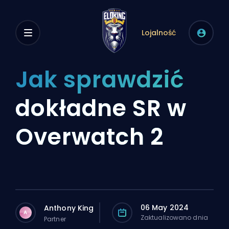
Lojalność
Jak sprawdzić
dokładne SR w
Overwatch 2
06 May 2024
Anthony King
A
Zaktualizowano dnia
Partner