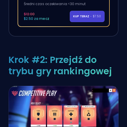
Średni czas oczekiwania <30 minut
$12.00
KUP TERAZ
- $7.50
$2.50 za mecz
Krok #2: Przejdź do
trybu gry rankingowej