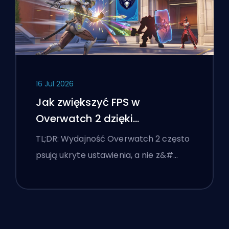
16 Jul 2026
Jak zwiększyć FPS w
Overwatch 2 dzięki
najlepszym ustawieniom
TL;DR: Wydajność Overwatch 2 często
psują ukryte ustawienia, a nie z&#…