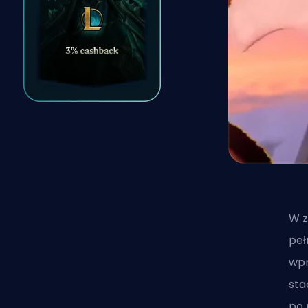
W z
peł
wpr
sta
po 