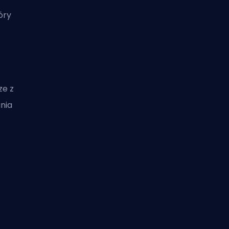
óry
t
ze z
nia