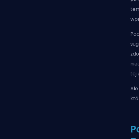
tem
wpr
Poc
sug
zdo
nie
tej
Ale
któ
P