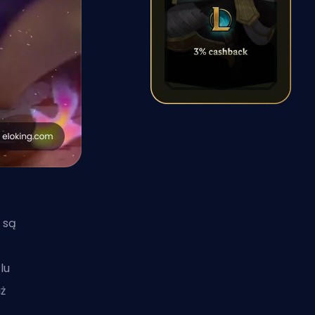
 są
lu
ż