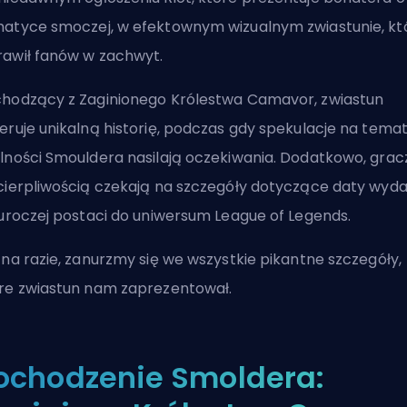
atyce smoczej, w efektownym wizualnym zwiastunie, kt
awił fanów w zachwyt.
hodzący z Zaginionego Królestwa
Camavor
, zwiastun
eruje unikalną historię, podczas gdy spekulacje na tema
lności Smouldera nasilają oczekiwania. Dodatkowo, grac
cierpliwością czekają na szczegóły dotyczące daty wyda
 uroczej postaci do uniwersum League of Legends.
 na razie, zanurzmy się we wszystkie pikantne szczegóły,
re zwiastun nam zaprezentował.
ochodzenie Smoldera: