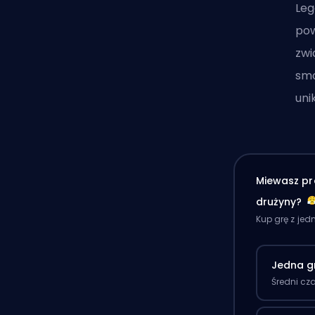
Leg
pow
zwi
smo
uni
Miewasz pr
drużyny?
Kup grę z je
Jedna g
Średni cz