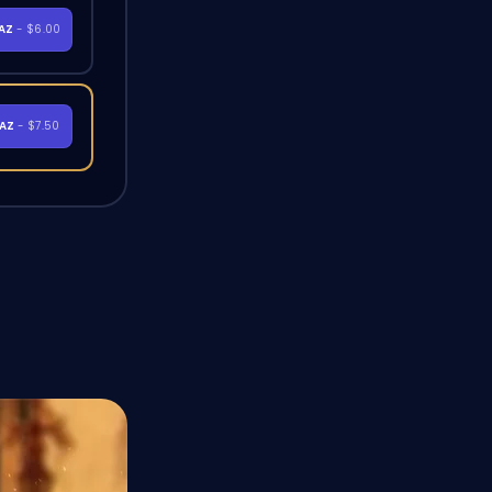
RAZ
- $6.00
RAZ
- $7.50