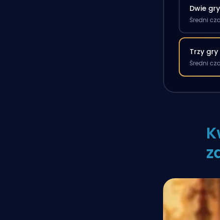
Dwie gr
Średni cz
Trzy gry
Średni cz
K
z