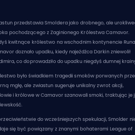
astun przedstawia Smoldera jako drobnego, ale urokliw
ka pochodzącego z Zaginionego Królestwa Camavor.
dyś kwitnące królestwo na wschodnim kontynencie Runa
avor doznało upadku, kiedy najeźdźca Darkin zniewolił
dimira, co doprowadziło do upadku niegdyś dumnej krain
lestwo było świadkiem tragedii smoków porwanych prze
rną mgłę, ale zwiastun sugeruje unikalny zwrot akcji,
lowie i królowe w Camavor szanowali smoki, traktując je 
lewskość.
rzeciwieństwie do wcześniejszych spekulacji, Smolder ni
aje się być powiązany z znanymi bohaterami League of