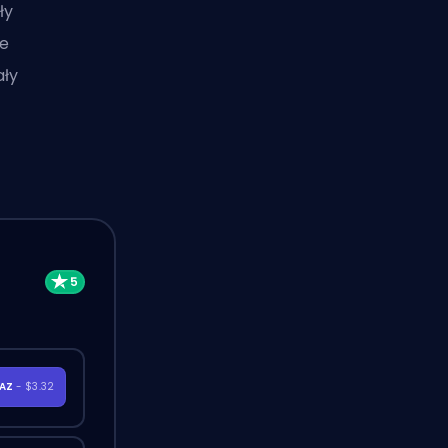
ły
le
ały
RAZ
- $3.32