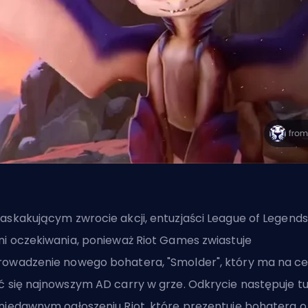
askakującym zwrocie akcji, entuzjaści League of Legends
ni oczekiwania, ponieważ Riot Games zwiastuje
owadzenie nowego bohatera, "Smolder", który ma na ce
ć się najnowszym
AD carry
w grze. Odkrycie następuje tu
niedawnym ogłoszeniu Riot, które prezentuje bohatera o