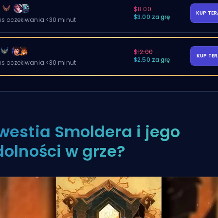
y
$8.00
KUP TE
$3.00 za grę
as oczekiwania <30 minut
$12.00
KUP TE
$2.50 za grę
as oczekiwania <30 minut
westia Smoldera i jego
dolności w grze?