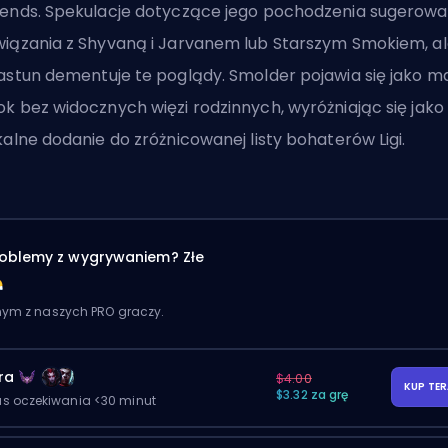
ends. Spekulacje dotyczące jego pochodzenia sugerowa
iązania z Shyvaną i Jarvanem lub
Starszym Smokiem
, a
astun dementuje te poglądy. Smolder pojawia się jako m
k bez widocznych więzi rodzinnych, wyróżniając się jako
kalne dodanie do zróżnicowanej listy bohaterów Ligi.
oblemy z wygrywaniem? Złe
dnym z naszych PRO graczy.
ra
$4.00
KUP TE
$3.32 za grę
as oczekiwania <30 minut