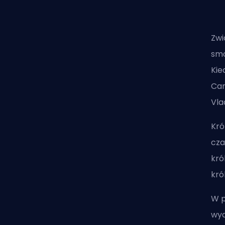
Zwi
smo
Kie
Cam
Vla
Kró
cza
kró
kró
W p
wyd