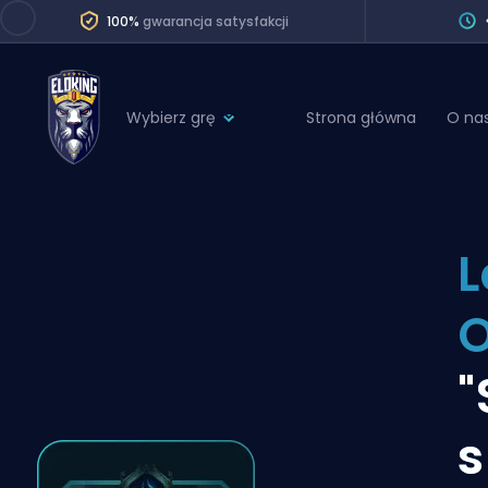
100%
gwarancja satysfakcji
Wybierz grę
Strona główna
O na
League of Legends
League 
Marvel Rivals
SERVICES
Valorant
L
Division Boos
Dota 2
Placements
O
Counter-Strike
Wins
Overwatch 2
"
Coaching
Rocket League
s
Path of Exile 2
Teammate