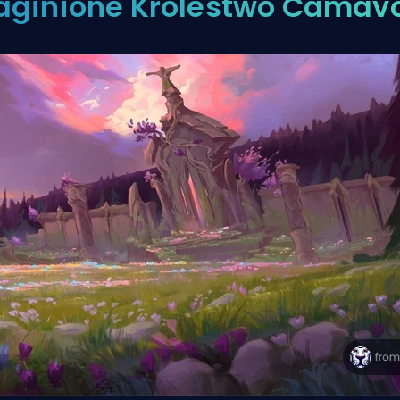
aginione Królestwo Camav