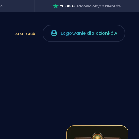
wo
20 000+
zadowolonych klientów
Logowanie dla członków
Lojalność