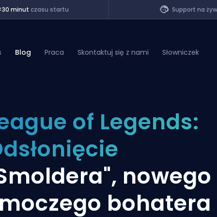
<30 minut
czasu startu
Support na ży
s
Blog
Praca
Skontaktuj się z nami
Słowniczek
of Legends
eague of Legends:
t
dsłonięcie
Smoldera", nowego
moczego bohatera