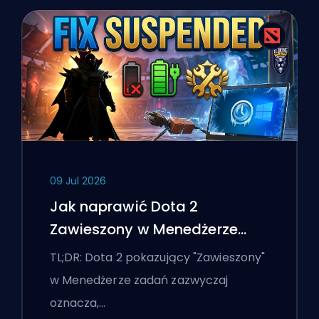
09 Jul 2026
Jak naprawić Dota 2
Zawieszony w Menedżerze
zadań na laptopie z Windows
TL;DR: Dota 2 pokazujący "Zawieszony"
w Menedżerze zadań zazwyczaj
oznacza,…