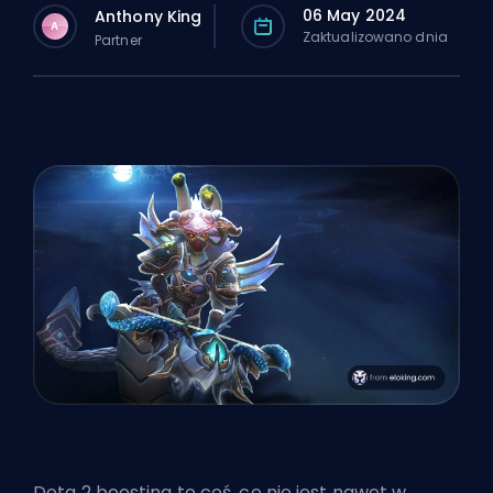
06 May 2024
Anthony King
A
Zaktualizowano dnia
Partner
Dota 2
boosting
to coś, co nie jest nawet w