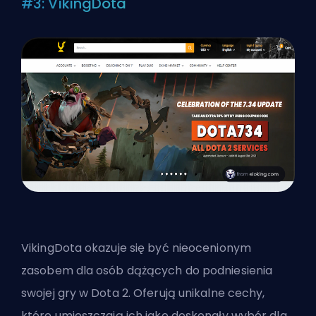
#3: VikingDota
VikingDota okazuje się być nieocenionym
zasobem dla osób dążących do podniesienia
swojej gry w Dota 2. Oferują unikalne cechy,
które umieszczają ich jako doskonały wybór dla