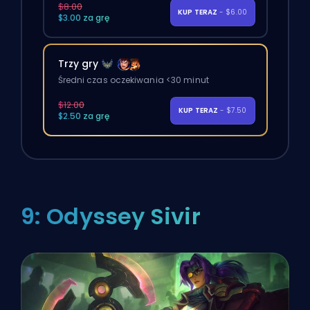
$8.00
KUP TERAZ
- $6.00
$3.00 za grę
Trzy gry
Średni czas oczekiwania <30 minut
$12.00
KUP TERAZ
- $7.50
$2.50 za grę
9: Odyssey Sivir