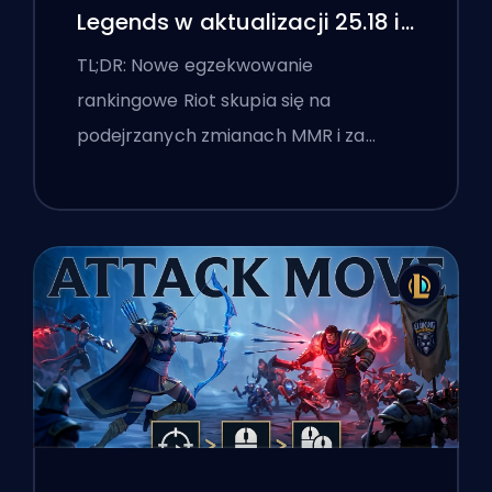
Legends w aktualizacji 25.18 i
flagi boostingu
TL;DR: Nowe egzekwowanie
rankingowe Riot skupia się na
podejrzanych zmianach MMR i za…