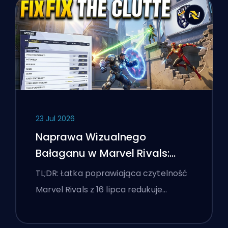
23 Jul 2026
Naprawa Wizualnego
Bałaganu w Marvel Rivals:
Najlepsze Ustawienia
TL;DR: Łatka poprawiająca czytelność
Konkurencyjne Po Łatce z 16
Marvel Rivals z 16 lipca redukuje…
Lipca