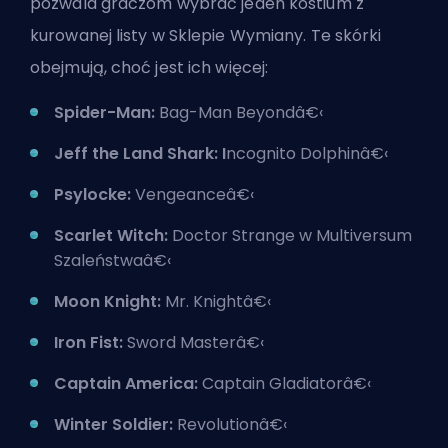
pozwala graczom wybrać jeden kostium z
kurowanej listy w Sklepie Wymiany. Te skórki
obejmują, choć jest ich więcej:
Spider-Man:
Bag-Man Beyondâ€‹
Jeff the Land Shark: I
ncognito Dolphinâ€‹
Psylocke:
Vengeanceâ€‹
Scarlet Witch:
Doctor Strange w Multiversum
Szaleństwaâ€‹
Moon Knight:
Mr. Knightâ€‹
Iron Fist:
Sword Masterâ€‹
Captain America:
Captain Gladiatorâ€‹
Winter Soldier:
Revolutionâ€‹