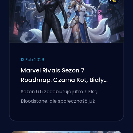
13 Feb 2026
Marvel Rivals Sezon 7
Roadmap: Czarna Kot, Biały
Lis i Wydarzenie Monsters
Sezon 6.5 zadebiutuje jutro z Elsą
Take Manhattan
Bloodstone, ale społeczność już…