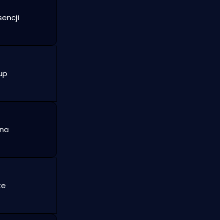
sencji
up
ona
te