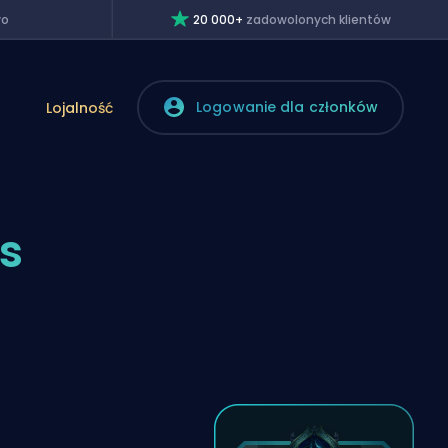
wo
20 000+
zadowolonych klientów
Logowanie dla członków
Lojalność
ss