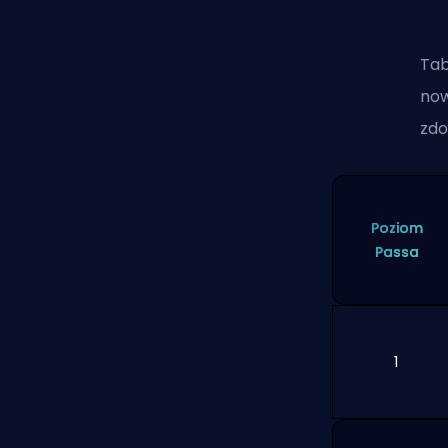
Tab
now
zdo
Poziom
Passa
1