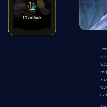
Bat
a L
wcz
teg
zre
wyk
uko
Ter