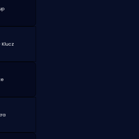
up
 Klucz
te
kra