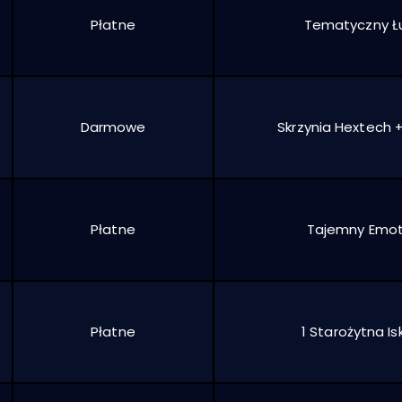
Płatne
Tematyczny Ł
Darmowe
Skrzynia Hextech +
Płatne
Tajemny Emo
Płatne
1 Starożytna Is