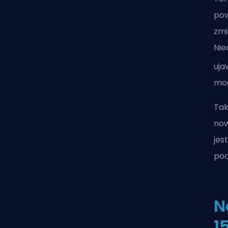
pow
zmi
Nie
uja
mog
Tak
now
jes
pod
N
1