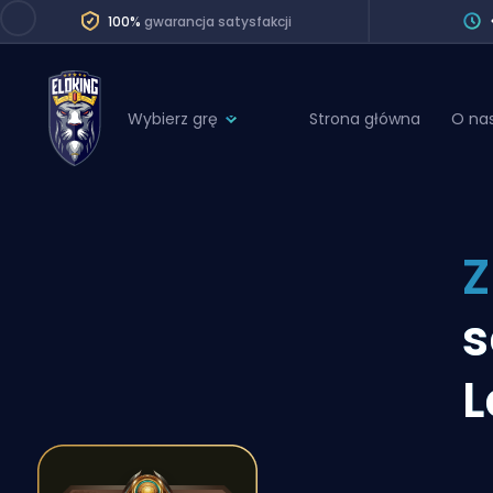
100%
gwarancja satysfakcji
Wybierz grę
Strona główna
O na
League of Legends
League 
Marvel Rivals
SERVICES
Valorant
Z
Division Boos
Dota 2
Placements
s
Counter-Strike
Wins
Overwatch 2
L
Coaching
Rocket League
Path of Exile 2
Teammate