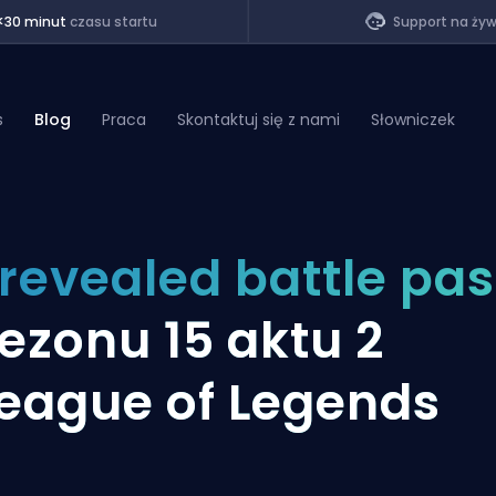
<30 minut
czasu startu
Support na ży
s
Blog
Praca
Skontaktuj się z nami
Słowniczek
of Legends
revealed battle pa
t
ezonu 15 aktu 2
eague of Legends