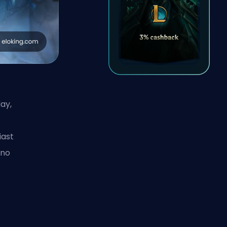
ay,
iast
wno