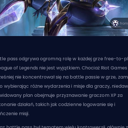
tle pass odgrywa ogromną rolę w każdej grze free-to-pl
eague of Legends nie jest wyjątkiem. Chociaż Riot Games
eśniej nie koncentrował się na battle passie w grze, zam
o wybierając różne wydarzenia i misje dla graczy, nieda
widowany plan obejmuje przyznawanie graczom XP za
onanie działań, takich jak codzienne logowanie się i
ńczenie misji.
az battle pass był tematem wielu kontrowersji, głównie z