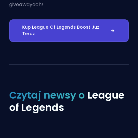
giveawayach!
Kup League Of Legends Boost Już
Teraz
Czytaj newsy o
League
of Legends