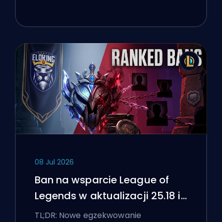
08 Jul 2026
Ban na wsparcie League of
Legends w aktualizacji 25.18 i
flagi boostingu
TL;DR: Nowe egzekwowanie