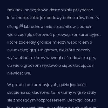
Nakładki początkowo dostarczały przydatne
informacje, takie jak budowy bohaterów, timer'y
[1]
dżungli
lub
odnowienia
sojuszników. Jednak
wielu zaczęło oferować przewagi konkurencyjne,
które zacierały granice między wsparciem a
nieuczciwą grą. Co gorsza, niektóre zaczęły
wyświetlać reklamy wewnątrz środowiska gry,
co wielu graczom wydawało się zakłócające i
niewłaściwe.
W grach konkurencyjnych, gdzie jasność i
skupienie są kluczowe, te reklamy w grze stały
się znaczącym rozproszeniem. Decyzja Riotu o
ich zakazie jest jasnym krokiem w celu ochrony