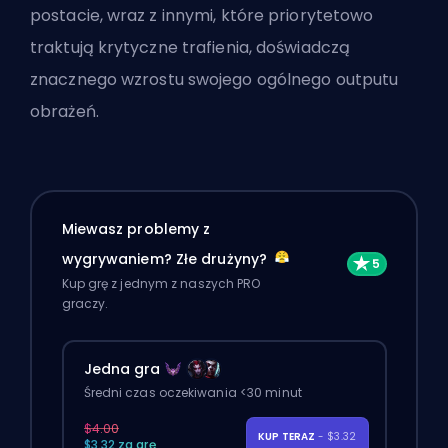
postacie, wraz z innymi, które priorytetowo
traktują krytyczne trafienia, doświadczą
znacznego wzrostu swojego ogólnego outputu
obrażeń.
Miewasz problemy z
wygrywaniem? Złe drużyny?
Kup grę z jednym z naszych PRO
graczy.
Jedna gra
Średni czas oczekiwania <30 minut
$4.00
KUP TERAZ
- $3.32
$3.32 za grę