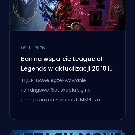
08 Jul 2026
Ban na wsparcie League of
Legends w aktualizacji 25.18 i
flagi boostingu
TL;DR: Nowe egzekwowanie
rankingowe Riot skupia się na
podejrzanych zmianach MMR i za…