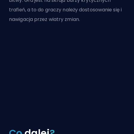
bitwy. Gra jest na skraju burzy krytycznych
trafień, a to do graczy należy dostosowanie się i
nawigacja przez wiatry zmian.
Co
dalej
?