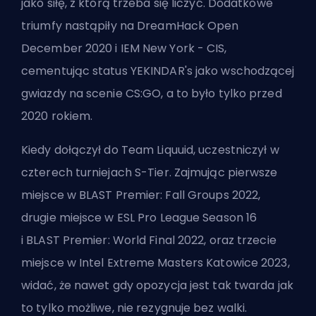
jako siłę, z którą trzeba się liczyć. Dodatkowe
triumfy nastąpiły na
DreamHack Open
December 2020
i
IEM New York - CIS
,
cementując status YEKINDAR's jako wschodzącej
gwiazdy na scenie CS:GO, a to było tylko przed
2020 rokiem.
Kiedy dołączył do Team Liquuid, uczestniczył w
czterech turniejach S-Tier. Zajmując pierwsze
miejsce w
BLAST Premier: Fall Groups 2022
,
drugie miejsce w
ESL Pro League Season 16
i
BLAST Premier: World Final 2022
, oraz trzecie
miejsce w
Intel Extreme Masters Katowice 2023
,
widać, że nawet gdy opozycja jest tak twarda jak
to tylko możliwe, nie rezygnuje bez walki.