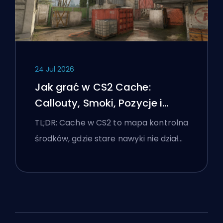
24 Jul 2026
Jak grać w CS2 Cache:
Callouty, Smoki, Pozycje i
Wskazówki Premier
TL;DR: Cache w CS2 to mapa kontrolna
środków, gdzie stare nawyki nie dział…