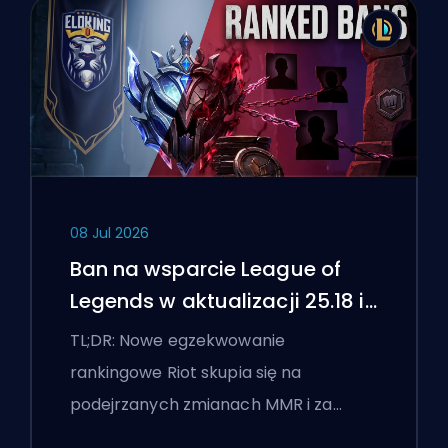
08 Jul 2026
Ban na wsparcie League of
Legends w aktualizacji 25.18 i
flagi boostingu
TL;DR: Nowe egzekwowanie
rankingowe Riot skupia się na
podejrzanych zmianach MMR i za…