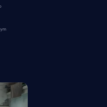
o
 tym