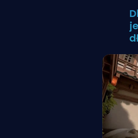
D
j
d