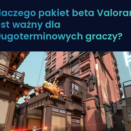
laczego pakiet beta Valora
est ważny dla
ługoterminowych graczy?