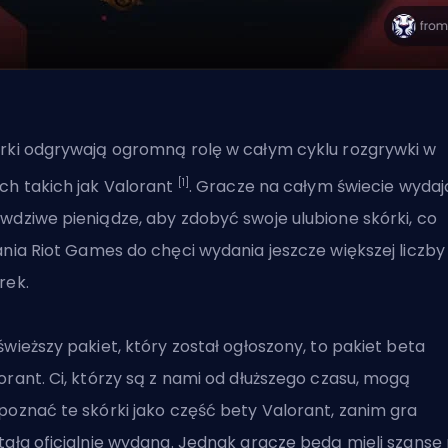
rki odgrywają ogromną rolę w całym cyklu rozgrywki w
[1]
ch takich jak Valorant
. Gracze na całym świecie wydaj
wdziwe pieniądze, aby zdobyć swoje ulubione skórki, co
ania
Riot Games
do chęci wydania jeszcze większej liczby
rek.
świeższy pakiet, który został ogłoszony, to pakiet beta
orant. Ci, którzy są z nami od dłuższego czasu, mogą
poznać te skórki jako część bety Valorant, zanim gra
tała oficjalnie wydana. Jednak gracze będą mieli szansę