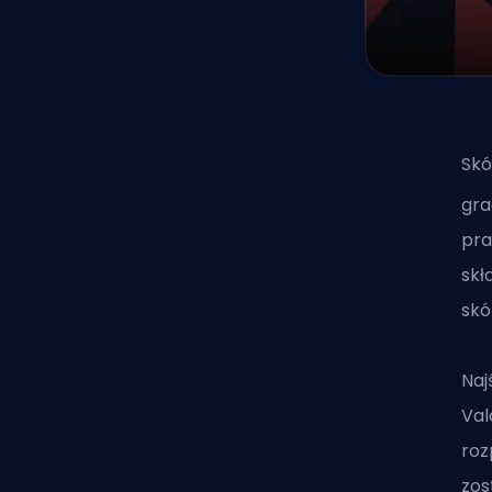
Skó
gra
pra
skł
skó
Naj
Val
roz
zos