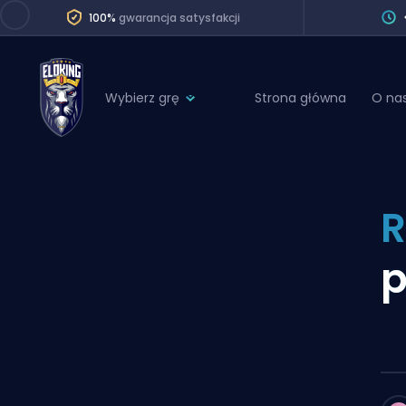
100%
gwarancja satysfakcji
Wybierz grę
Strona główna
O na
League of Legends
League 
Marvel Rivals
SERVICES
Valorant
R
Division Boos
Dota 2
Placements
p
Counter-Strike
Wins
Overwatch 2
Coaching
Rocket League
Path of Exile 2
Teammate