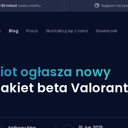
<30 minut
czasu startu
Support na ży
s
Blog
Praca
Skontaktuj się z nami
Słowniczek
of Legends
iot ogłasza nowy
t
akiet beta Valoran
01 Jun 2025
Anthony King