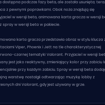
a dostępna podczas fazy beta, ale została usunięta; tera
ca z pewnymi poprawkami. Obok noża znajdują się
yjaciel w wersji beta, animowana karta gracza w wersji b
z spray w wersji beta w pakiecie.
mowana karta gracza przedstawia obraz w stylu klucza 
taciami Viper, Phoenix i Jett na tle charakterystycznej
rwono-czarnej tematyki Valorant. Przyjaciel w wersji be
sany jest jako reaktywny, zmieniający kolor przy zabiciu 
encjalnie przy każdym zabiciu. Spray w wersji beta dodaj
ejną warstwę nostalgii odtwarzając muzykę lobby z
esnych dni Valorant, gdy jest używany w grze.