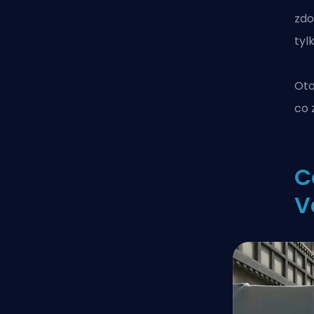
zdo
tyl
Oto
co 
C
V