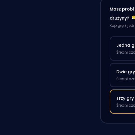
Masz probl
drużyny?
Kup grę z je
Jedna g
Średni cz
Dwie gr
Średni cz
Trzy gry
Średni cz