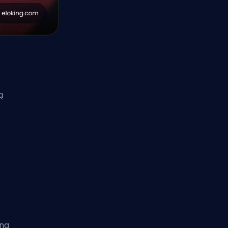
ą
 na