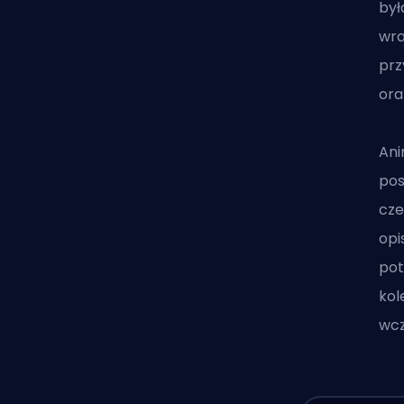
był
wra
prz
ora
Ani
pos
cze
opi
pot
kol
wcz