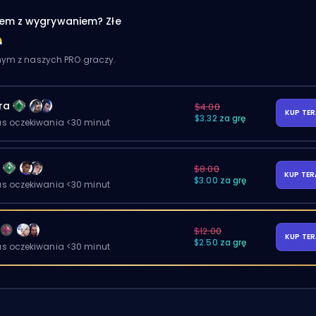
em z wygrywaniem? Złe
dnym z naszych PRO graczy.
ra
$4.00
KUP TE
$3.32 za grę
as oczekiwania <30 minut
y
$8.00
KUP TE
$3.00 za grę
as oczekiwania <30 minut
$12.00
KUP TE
$2.50 za grę
as oczekiwania <30 minut