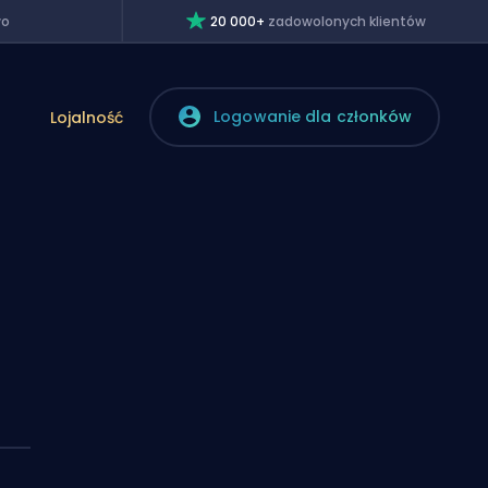
wo
20 000+
zadowolonych klientów
Logowanie dla członków
Lojalność
t