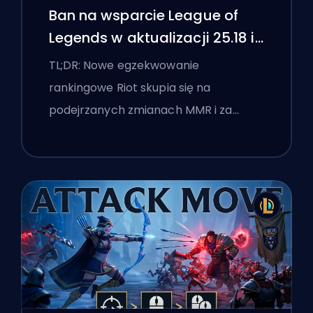
Ban na wsparcie League of
Legends w aktualizacji 25.18 i
flagi boostingu
TL;DR: Nowe egzekwowanie
rankingowe Riot skupia się na
podejrzanych zmianach MMR i za…